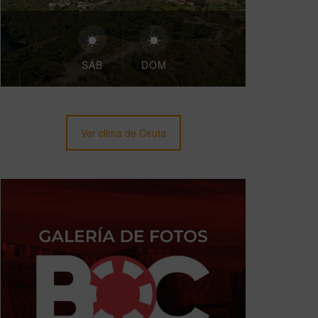
SÁB
DOM
Ver clima de Ceuta