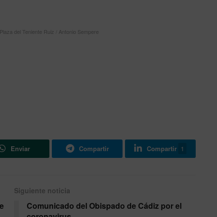
Plaza del Teniente Ruiz / Antonio Sempere
Enviar
Compartir
Compartir
1
Siguiente noticia
se
Comunicado del Obispado de Cádiz por el
coronavirus