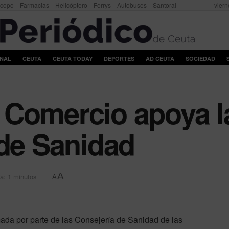
scopo
Farmacias
Helicóptero
Ferrys
Autobuses
Santoral
viern
ONAL
CEUTA
CEUTA TODAY
DEPORTES
AD CEUTA
SOCIEDAD
 Comercio apoya l
 de Sanidad
A
a: 1 minutos
A
ada por parte de las Consejería de Sanidad de las