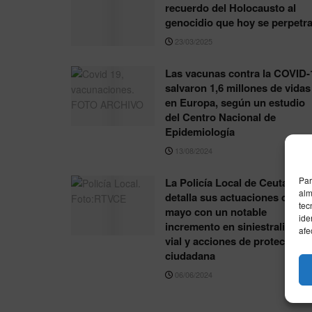
recuerdo del Holocausto al
genocidio que hoy se perpetr
23/03/2025
Las vacunas contra la COVID-
salvaron 1,6 millones de vidas
en Europa, según un estudio
del Centro Nacional de
Epidemiología
13/08/2024
Par
La Policía Local de Ceuta
alm
detalla sus actuaciones de
tec
mayo con un notable
ide
incremento en siniestralidad
afe
vial y acciones de protección
ciudadana
06/06/2024