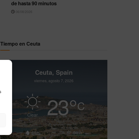
de hasta 90 minutos
06/08/2026
Tiempo en Ceuta
Ceuta, Spain
viernes, agosto 7, 2026
s
23
°
C
Clear
65%
9mh