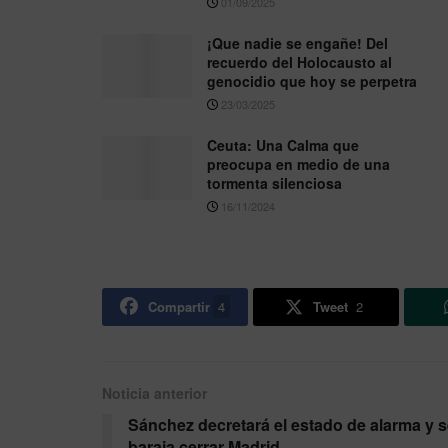
01/09/2025
¡Que nadie se engañe! Del
recuerdo del Holocausto al
genocidio que hoy se perpetra
23/03/2025
Ceuta: Una Calma que
preocupa en medio de una
tormenta silenciosa
16/11/2024
Compartir
4
Tweet
2
Noticia anterior
Sánchez decretará el estado de alarma y 
baraja cerrar Madrid