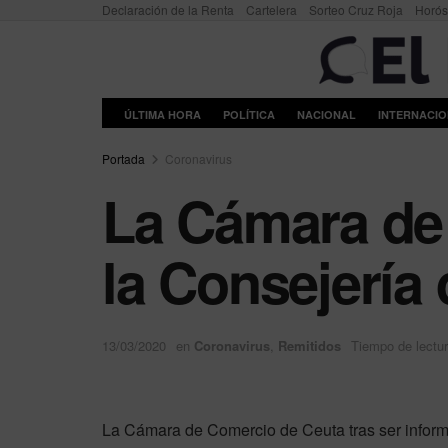
Declaración de la Renta
Cartelera
Sorteo Cruz Roja
Horó
ÚLTIMA HORA
POLÍTICA
NACIONAL
INTERNACI
Portada
Coronavirus
La Cámara de
la Consejería
13/03/2020
en
Coronavirus
,
Remitidos
Tiempo de lectur
La Cámara de Comercio de Ceuta tras ser inform