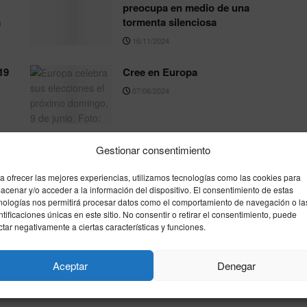
preocupa en medio de una
a
tormenta silenciosa
16/11/2024
19
Cree en Europa
07/06/2024
Gestionar consentimiento
a ofrecer las mejores experiencias, utilizamos tecnologías como las cookies para
Autismo Ceuta desmiente haber
acenar y/o acceder a la información del dispositivo. El consentimiento de estas
dado un ultimátum a la Ciudad
nologías nos permitirá procesar datos como el comportamiento de navegación o la
26/04/2024
ntificaciones únicas en este sitio. No consentir o retirar el consentimiento, puede
ctar negativamente a ciertas características y funciones.
Aceptar
Denegar