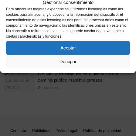
ataques a conductores
Gestionar consentimiento
Para ofrecer las mejores experiencias, utilizamos tecnologías como las
20/01/2026
cookies para almacenar y/o acceder a la información del dispositivo. El
consentimiento de estas tecnologías nos permitirá procesar datos como el
El sector del taxi se moviliza en Ceuta tras dos
comportamiento de navegación o las identificaciones únicas en este sitio.
asaltos en apenas días
No consentir o retirar el consentimiento, puede afectar negativamente a
19/01/2026
ciertas características y funciones.
El MDyC preocupado por la playa del Chorrillo
Aceptar
31/03/2019
Denegar
OPINIÓN: Precisiones en la utilización del
dominio público marítimo-terrestre
24/03/2019
Contacta
Publicidad
Aviso Legal
Política de privacidad