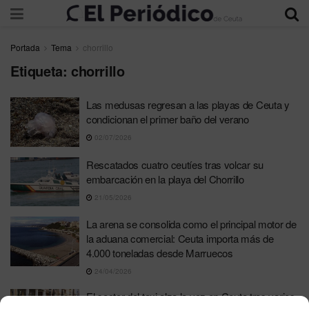
Portada
Tema
chorrillo
Etiqueta:
chorrillo
Las medusas regresan a las playas de Ceuta y
condicionan el primer baño del verano
02/07/2026
Rescatados cuatro ceutíes tras volcar su
embarcación en la playa del Chorrillo
21/05/2026
La arena se consolida como el principal motor de
la aduana comercial: Ceuta importa más de
4.000 toneladas desde Marruecos
24/04/2026
El sector del taxi alza la voz en Ceuta tras varios