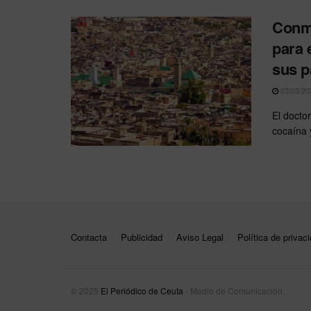
Conmo
para 
sus p
03/03/20
El docto
cocaína 
Contacta
Publicidad
Aviso Legal
Política de privac
© 2025
El Periódico de Ceuta
- Medio de Comunicación
.