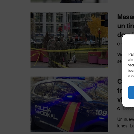
Masac
un ti
domé
19/04/20
WASHINGT
Par
alm
se ha de
tec
ide
afe
Conmo
tras 
vivie
13/04/20
Un nuevo
lunes. L