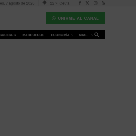
nes, 7 agosto de 2026
22
Ceuta
°C
UNIRME AL CANAL
SUCESOS
MARRUECOS
ECONOMÍA
MAS…