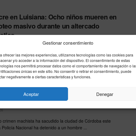
re en Luisiana: Ocho niños mueren en
roteo masivo durante un altercado
stico
Gestionar consentimiento
26
ON – La ciudad de Shreveport, en el noroeste de Luisiana,
a ofrecer las mejores experiencias, utilizamos tecnologías como las cookies para
acenar y/o acceder a la información del dispositivo. El consentimiento de estas
spertado este domingo 19 de abril de ...
nologías nos permitirá procesar datos como el comportamiento de navegación o la
ntificaciones únicas en este sitio. No consentir o retirar el consentimiento, puede
ctar negativamente a ciertas características y funciones.
ción en Córdoba: detenido un hombre
asesinar a su pareja y atrincherarse en la
Aceptar
Denegar
nda
26
 crimen machista ha sacudido la ciudad de Córdoba este
a Policía Nacional ha detenido a un hombre ...