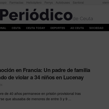
scopo
Farmacias
Helicóptero
Ferrys
Autobuses
Santoral
vier
ONAL
CEUTA
CEUTA TODAY
DEPORTES
AD CEUTA
SOCIEDAD
ción en Francia: Un padre de familia
do de violar a 34 niños en Lucenay
26
e de 40 años permanece en prisión provisional tras
rse que abusaba de menores de entre 3 y 9 ...