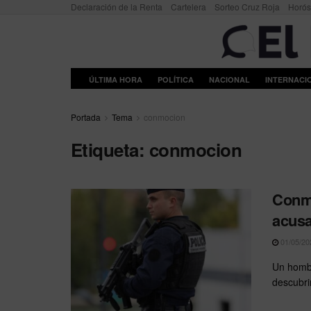
Declaración de la Renta
Cartelera
Sorteo Cruz Roja
Horó
ÚLTIMA HORA
POLÍTICA
NACIONAL
INTERNACI
Portada
Tema
conmocion
Etiqueta:
conmocion
Conmo
acusa
01/05/20
Un hombr
descubri