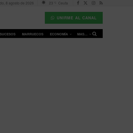
do, 8 agosto de 2026
23
Ceuta
°C
UNIRME AL CANAL
SUCESOS
MARRUECOS
ECONOMÍA
MAS…