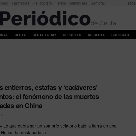
scopo
Farmacias
Helicóptero
Ferrys
Autobuses
Santoral
sába
ONAL
CEUTA
CEUTA TODAY
DEPORTES
AD CEUTA
SOCIEDAD
s entierros, estafas y ‘cadáveres’
ntos: el fenómeno de las muertes
adas en China
26
 Lo que debía ser un sombrío velatorio bajo la tierra en una
 Henan ha destapado la ...