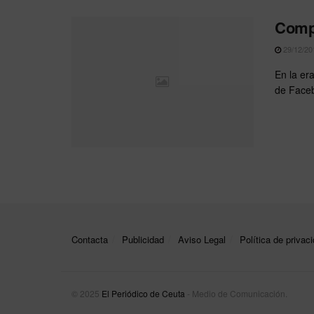
Compr
29/12/20
En la era
de Faceb
Contacta
Publicidad
Aviso Legal
Política de privac
© 2025
El Periódico de Ceuta
- Medio de Comunicación
.