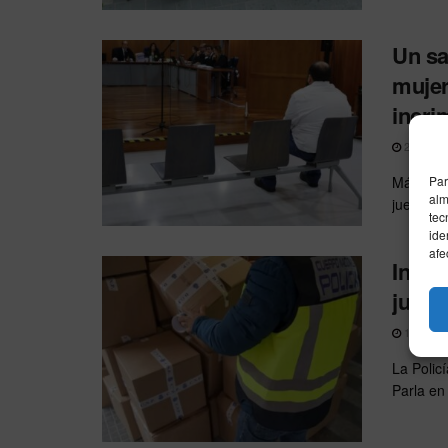
Un sa
mujer
incri
28/05/20
Málaga, 
Par
alm
jueves en
tec
ide
afe
Incau
jugue
16/03/20
La Polic
Parla en 