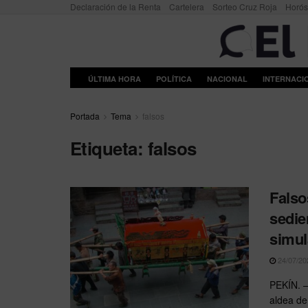
Declaración de la Renta
Cartelera
Sorteo Cruz Roja
Horó
ÚLTIMA HORA
POLÍTICA
NACIONAL
INTERNACI
Portada
Tema
falsos
Etiqueta:
falsos
Falso
sedie
simul
24/07/20
PEKÍN. —
aldea de