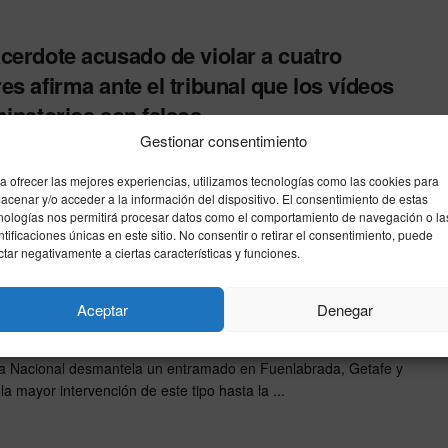
cerdote acusado de violar a cuatro
es afirma ante el tribunal que los vídeos
minatorios son falsos
Gestionar consentimiento
26
28 de mayo de 2026 – En una tensa sesión celebrada este
a ofrecer las mejores experiencias, utilizamos tecnologías como las cookies para
acenar y/o acceder a la información del dispositivo. El consentimiento de estas
 la Sección Primera de la ...
nologías nos permitirá procesar datos como el comportamiento de navegación o la
ntificaciones únicas en este sitio. No consentir o retirar el consentimiento, puede
ctar negativamente a ciertas características y funciones.
tados en Madrid más de 600.000
tes falsos de la serie ‘Stranger Things’
Aceptar
Denegar
26
ía Nacional desmantela un entramado en Fuenlabrada, Getafe y
la mayor intervención de este tipo hasta la ...