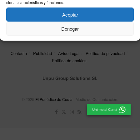
de humor, drama y estrenos televisivos
ciertas características y funciones.
27/02/2026
Aceptar
Denegar
Contacta
Publicidad
Aviso Legal
Política de privacidad
Política de cookies
Unpu Group Solutions SL
© 2025
El Periódico de Ceuta
- Medio de Comunicación
.