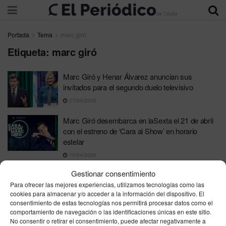
Portada
Tema
marc giró
Etiqueta:
marc giró
Marc Giró y Henar Álvarez anuncian sus
invitados para el segundo duelo televisivo
27/04/2026
Marc Giró desembarca en laSexta el 21 de abril
con el estreno de ‘Cara al Show’ en horario
estelar
15/04/2026
Pedro Sánchez sorprende a Marc Giró en ‘Lo de
Gestionar consentimiento
Évole’ tras su fichaje por Atresmedia
Para ofrecer las mejores experiencias, utilizamos tecnologías como las
cookies para almacenar y/o acceder a la información del dispositivo. El
23/03/2026
consentimiento de estas tecnologías nos permitirá procesar datos como el
comportamiento de navegación o las identificaciones únicas en este sitio.
‘El Hormiguero’ presenta una semana cargada
No consentir o retirar el consentimiento, puede afectar negativamente a