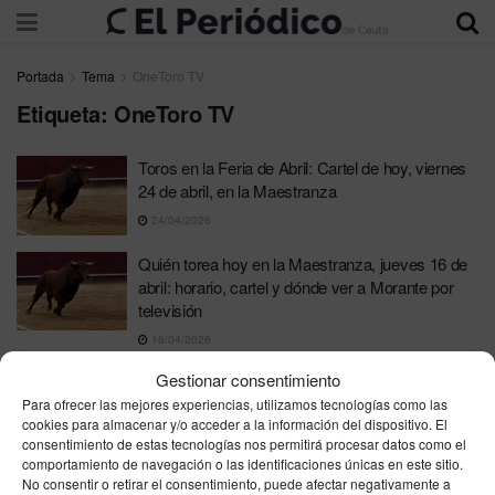
Portada
Tema
OneToro TV
Etiqueta:
OneToro TV
Toros en la Feria de Abril: Cartel de hoy, viernes
24 de abril, en la Maestranza
24/04/2026
Quién torea hoy en la Maestranza, jueves 16 de
abril: horario, cartel y dónde ver a Morante por
televisión
16/04/2026
Dónde ver toros por televisión este fin de
Gestionar consentimiento
semana: horarios y carteles en Telemadrid,
Para ofrecer las mejores experiencias, utilizamos tecnologías como las
Canal Sur, CMMedia y OneToro
cookies para almacenar y/o acceder a la información del dispositivo. El
consentimiento de estas tecnologías nos permitirá procesar datos como el
10/04/2026
comportamiento de navegación o las identificaciones únicas en este sitio.
No consentir o retirar el consentimiento, puede afectar negativamente a