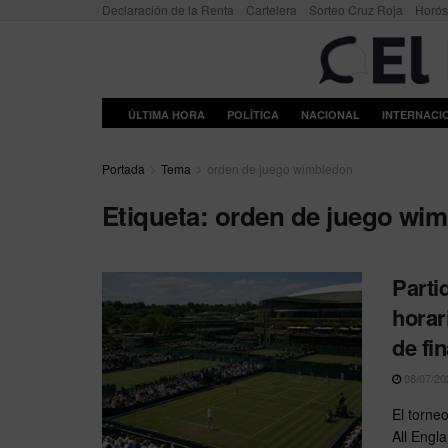
Declaración de la Renta
Cartelera
Sorteo Cruz Roja
Horó
ÚLTIMA HORA
POLÍTICA
NACIONAL
INTERNACI
Portada
Tema
orden de juego wimbledon
Etiqueta:
orden de juego wi
Parti
horar
de fin
08/07/20
El torne
All Engl