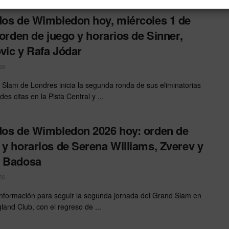
dos de Wimbledon hoy, miércoles 1 de
: orden de juego y horarios de Sinner,
vic y Rafa Jódar
26
 Slam de Londres inicia la segunda ronda de sus eliminatorias
es citas en la Pista Central y ...
dos de Wimbledon 2026 hoy: orden de
 y horarios de Serena Williams, Zverev y
a Badosa
26
información para seguir la segunda jornada del Grand Slam en
gland Club, con el regreso de ...