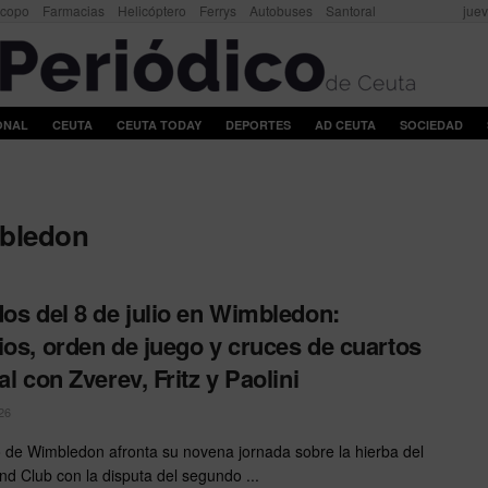
scopo
Farmacias
Helicóptero
Ferrys
Autobuses
Santoral
juev
ONAL
CEUTA
CEUTA TODAY
DEPORTES
AD CEUTA
SOCIEDAD
mbledon
dos del 8 de julio en Wimbledon:
ios, orden de juego y cruces de cuartos
al con Zverev, Fritz y Paolini
26
o de Wimbledon afronta su novena jornada sobre la hierba del
and Club con la disputa del segundo ...