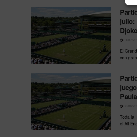
Parti
julio
Djoko
01/07/20
El Grand
con grand
Parti
juego
Paul
30/06/20
Toda la 
el All En