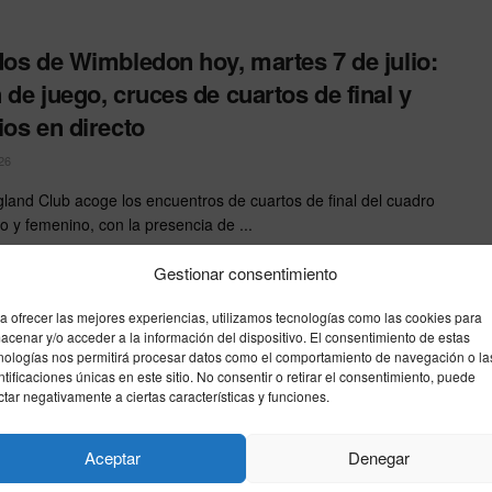
dos de Wimbledon hoy, martes 7 de julio:
 de juego, cruces de cuartos de final y
ios en directo
26
ngland Club acoge los encuentros de cuartos de final del cuadro
o y femenino, con la presencia de ...
Gestionar consentimiento
 de juego de Wimbledon 2026 hoy:
a ofrecer las mejores experiencias, utilizamos tecnologías como las cookies para
dos y horarios del lunes 6 de julio en los
acenar y/o acceder a la información del dispositivo. El consentimiento de estas
os de final
nologías nos permitirá procesar datos como el comportamiento de navegación o la
ntificaciones únicas en este sitio. No consentir o retirar el consentimiento, puede
ctar negativamente a ciertas características y funciones.
26
 Central del torneo londinense acoge los duelos de Alexander
Aceptar
Denegar
te Jiri Lehecka y de Grigor Dimitrov frente ...