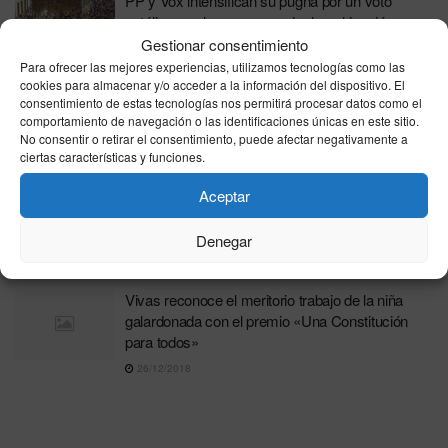
PP y Vox intensifican su pugna por un voto
católico en pleno proceso de derechización
Gestionar consentimiento
04/04/2026
Para ofrecer las mejores experiencias, utilizamos tecnologías como las
cookies para almacenar y/o acceder a la información del dispositivo. El
Educación Integral: Más Allá de las Notas
consentimiento de estas tecnologías nos permitirá procesar datos como el
09/11/2024
comportamiento de navegación o las identificaciones únicas en este sitio.
No consentir o retirar el consentimiento, puede afectar negativamente a
ciertas características y funciones.
La comunidad musulmana de Ceuta celebra el
fin del Ramadán en Loma Margarita,
Aceptar
promoviendo valores de solidaridad y
convivencia
Denegar
10/04/2024
Vivas reconoce el meritorio trabajo de la niña
galardonada con el premio «Una Constitución
para todos»
26/12/2018