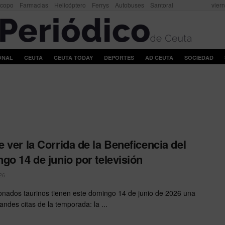
scopo
Farmacias
Helicóptero
Ferrys
Autobuses
Santoral
vier
ONAL
CEUTA
CEUTA TODAY
DEPORTES
AD CEUTA
SOCIEDAD
 ver la Corrida de la Beneficencia del
go 14 de junio por televisión
26
ionados taurinos tienen este domingo 14 de junio de 2026 una
andes citas de la temporada: la ...