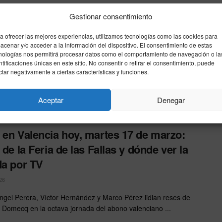
Gestionar consentimiento
 torea hoy en la Maestranza, jueves 16
a ofrecer las mejores experiencias, utilizamos tecnologías como las cookies para
ril: horario, cartel y dónde ver a Morante
acenar y/o acceder a la información del dispositivo. El consentimiento de estas
elevisión
nologías nos permitirá procesar datos como el comportamiento de navegación o la
ntificaciones únicas en este sitio. No consentir o retirar el consentimiento, puede
ctar negativamente a ciertas características y funciones.
26
de la Puebla regresa al coso sevillano junto a Juan Ortega y el
Aceptar
Denegar
tor Hernández para lidiar una ...
 en Valencia hoy, martes 17 de marzo:
 de la Feria de las Fallas y dónde ver la
da por TV
26
ngel Perera, Víctor Hernández y Marco Pérez lidian reses de
 Domecq en la octava jornada del abono valenciano ...