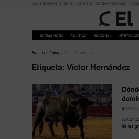
Declaración de la Renta
Cartelera
Sorteo Cruz Roja
Horó
ÚLTIMA HORA
POLÍTICA
NACIONAL
INTERNACI
Portada
Tema
Víctor Hernández
Etiqueta:
Víctor Hernández
Dónde
domin
14/06/20
Los afic
de las gr