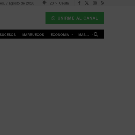
nes, 7 agosto de 2026
23
Ceuta
°C
UNIRME AL CANAL
SUCESOS
MARRUECOS
ECONOMÍA
MAS…