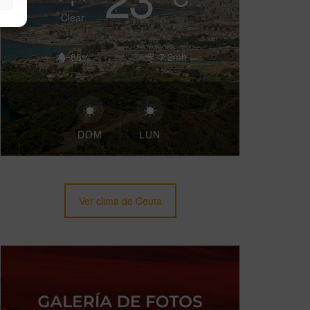
Clear
88%
7.2mh
DOM
LUN
Ver clima de Ceuta