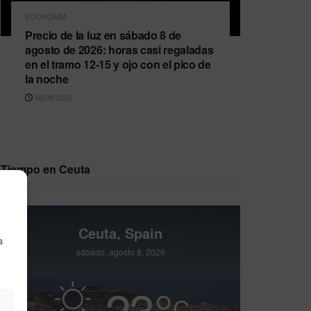
ECONOMÍA
Precio de la luz en sábado 8 de
agosto de 2026: horas casi regaladas
en el tramo 12-15 y ojo con el pico de
la noche
08/08/2026
Tiempo en Ceuta
Ceuta, Spain
s
sábado, agosto 8, 2026
23
°
C