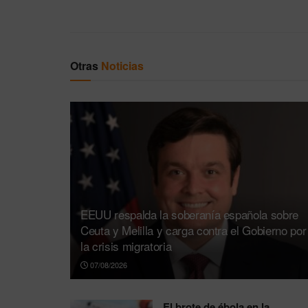
Otras
Noticias
EEUU respalda la soberanía española sobre
Ceuta y Melilla y carga contra el Gobierno por
la crisis migratoria
07/08/2026
El brote de ébola en la