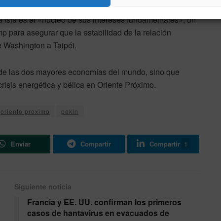
ica, el tema de Taiwán sigue siendo el punto de mayor
la isla es el «núcleo de sus intereses fundamentales», un
mp para asegurar que la estabilidad de la relación
e Washington a Taipéi.
bo de las dos mayores economías del mundo, sino que
crisis energética y bélica en Oriente Próximo.
oriente proximo
pekin
Enviar
Compartir
Compartir
1
Siguiente noticia
Francia y EE. UU. confirman los primeros
casos de hantavirus en evacuados de