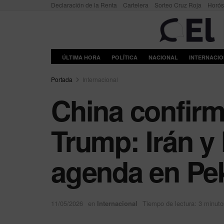
Declaración de la Renta
Cartelera
Sorteo Cruz Roja
Horó
ÚLTIMA HORA
POLÍTICA
NACIONAL
INTERNACI
Portada
Internacional
China confirm
Trump: Irán y
agenda en Pe
11/05/2026
en
Internacional
Tiempo de lectura: 3 minuto