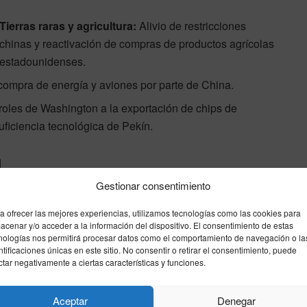
Tierras raras y agricultura:
Alivio de restricciones
chinas y reactivación de compras de productos agrícolas
estadounidenses.
ompra de energía y aviones por parte de China.
troles de Washington a la exportación de chips de
suficiencia tecnológica de Pekín.
l
Gestionar consentimiento
ro chino,
He Lifeng
, y el secretario del Tesoro
e miércoles una reunión de alto nivel en Seúl. Bessent,
a ofrecer las mejores experiencias, utilizamos tecnologías como las cookies para
acenar y/o acceder a la información del dispositivo. El consentimiento de estas
ca», viajará también a Tokio antes de unirse a la
nologías nos permitirá procesar datos como el comportamiento de navegación o la
ntificaciones únicas en este sitio. No consentir o retirar el consentimiento, puede
ctar negativamente a ciertas características y funciones.
Aceptar
Denegar