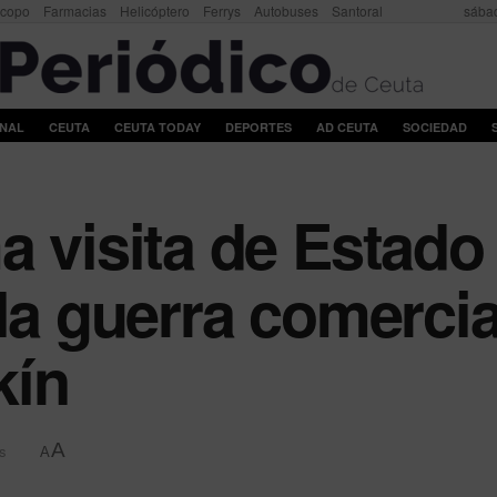
scopo
Farmacias
Helicóptero
Ferrys
Autobuses
Santoral
sábad
ONAL
CEUTA
CEUTA TODAY
DEPORTES
AD CEUTA
SOCIEDAD
a visita de Estado
 la guerra comercia
kín
A
s
A