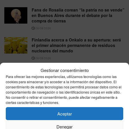
Fans de Rosalía corean “la patria no se vende”
en Buenos Aires durante el debate por la
compra de tierras
06/08/2026
Finlandia acerca a Onkalo a su apertura: será
el primer almacén permanente de residuos
nucleares del mundo
06/08/2026
Gestionar consentimiento
Para ofrecer las mejores experiencias, utilizamos tecnologías como las
VER MÁS
cookies para almacenar y/o acceder a la información del dispositivo. El
consentimiento de estas tecnologías nos permitirá procesar datos como el
comportamiento de navegación o las identificaciones únicas en este sitio.
Última hora
No consentir o retirar el consentimiento, puede afectar negativamente a
ciertas características y funciones.
Aceptar
Denegar