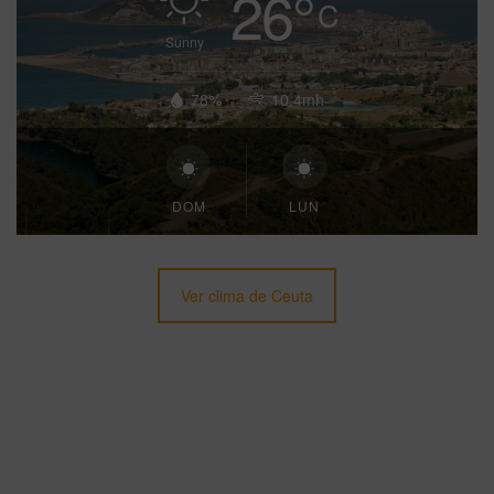
26
°
C
Sunny
78%
10.4mh
DOM
LUN
Ver clima de Ceuta