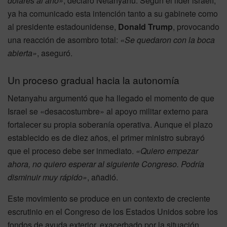
dólares al año»
, declaró Netanyahu. Según el líder israelí,
ya ha comunicado esta intención tanto a su gabinete como
al presidente estadounidense,
Donald Trump
, provocando
una reacción de asombro total:
«Se quedaron con la boca
abierta»
, aseguró.
Un proceso gradual hacia la autonomía
Netanyahu argumentó que ha llegado el momento de que
Israel se «desacostumbre» al apoyo militar externo para
fortalecer su propia soberanía operativa. Aunque el plazo
establecido es de diez años, el primer ministro subrayó
que el proceso debe ser inmediato.
«Quiero empezar
ahora, no quiero esperar al siguiente Congreso. Podría
disminuir muy rápido»
, añadió.
Este movimiento se produce en un contexto de creciente
escrutinio en el Congreso de los Estados Unidos sobre los
fondos de ayuda exterior, exacerbado por la situación