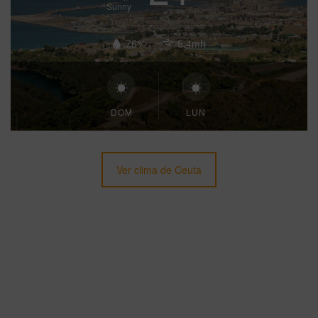
Sunny
76%
5.4mh
DOM
LUN
Ver clima de Ceuta