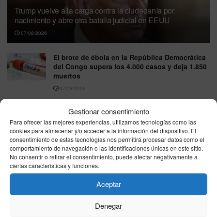
Trump vuelve a la carga contra la ciudadanía por
nacimiento y abre otra batalla judicial en EEUU
07/08/2026
El brote de ébola en la República Democrática
del Congo supera los 4.000 casos y deja 1.850
muertos
07/08/2026
Chile levanta un “escudo fronterizo” de 500
Gestionar consentimiento
kilómetros mientras Ceuta vuelve a poner el
Para ofrecer las mejores experiencias, utilizamos tecnologías como las
foco en el control de las fronteras
cookies para almacenar y/o acceder a la información del dispositivo. El
consentimiento de estas tecnologías nos permitirá procesar datos como el
07/08/2026
comportamiento de navegación o las identificaciones únicas en este sitio.
No consentir o retirar el consentimiento, puede afectar negativamente a
Sufre una parada cardiaca mientras mantenía
ciertas características y funciones.
relaciones con su esposa y su caso impulsa
una ley sobre donación de órganos en EEUU
Aceptar
07/08/2026
Denegar
Tiroteo en un instituto de Tailandia deja al