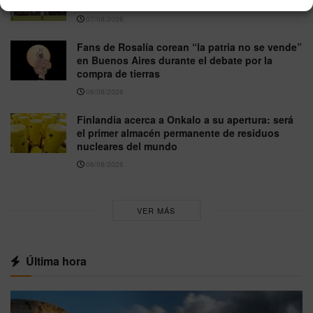
menos seis muertos y 15 heridos
07/08/2026
Fans de Rosalía corean “la patria no se vende”
en Buenos Aires durante el debate por la
compra de tierras
06/08/2026
Finlandia acerca a Onkalo a su apertura: será
el primer almacén permanente de residuos
nucleares del mundo
06/08/2026
VER MÁS
Última hora