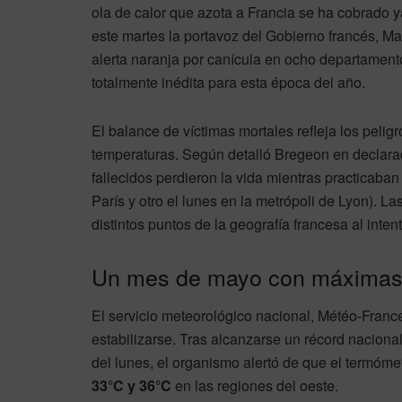
ola de calor que azota a Francia se ha cobrado 
este martes la portavoz del Gobierno francés, Ma
alerta naranja por canícula en ocho departamento
totalmente inédita para esta época del año.
El balance de víctimas mortales refleja los pelig
temperaturas. Según detalló Bregeon en declarac
fallecidos perdieron la vida mientras practicab
París y otro el lunes en la metrópoli de Lyon). L
distintos puntos de la geografía francesa al inte
Un mes de mayo con máximas 
El servicio meteorológico nacional, Météo-France,
estabilizarse. Tras alcanzarse un récord nacion
del lunes, el organismo alertó de que el termóm
33°C y 36°C
en las regiones del oeste.