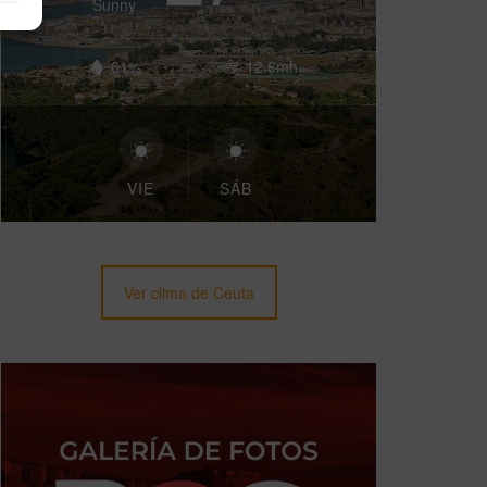
Sunny
61%
12.6mh
VIE
SÁB
Ver clima de Ceuta