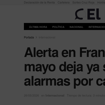
Declaración de la Renta
Cartelera
Sorteo Cruz Roja
Horó
ÚLTIMA HORA
POLÍTICA
NACIONAL
INTERNACI
Portada
Internacional
Alerta en Fran
mayo deja ya s
alarmas por c
26/05/2026
en
Internacional
Tiempo de lectura: 3 minuto