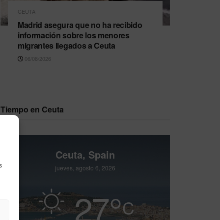
CEUTA
Madrid asegura que no ha recibido
información sobre los menores
migrantes llegados a Ceuta
06/08/2026
Tiempo en Ceuta
Ceuta, Spain
s
jueves, agosto 6, 2026
27
°
C