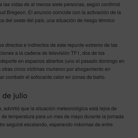
ya las vidas de al menos siete personas, según confirmó
ud Bregeon. El anuncio coincide con la activación de la
s del oeste del país, una situación de riesgo térmico
ros directos e indirectos de este repunte extremo de las
iones a la cadena de televisión TF1, dos de los
an deporte en espacios abiertos (uno el pasado domingo en
as otras cinco víctimas murieron por ahogamiento en
ntar combatir el sofocante calor en zonas de baño.
de julio
 advirtió que la situación meteorológica está lejos de
al de temperatura para un mes de mayo durante la jornada
etro seguirá escalando, esperando máximas de entre