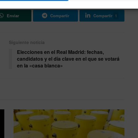
Enviar
Compartir
Compartir
1
Siguiente noticia
Elecciones en el Real Madrid: fechas,
candidatos y el día clave en el que se votará
en la «casa blanca»