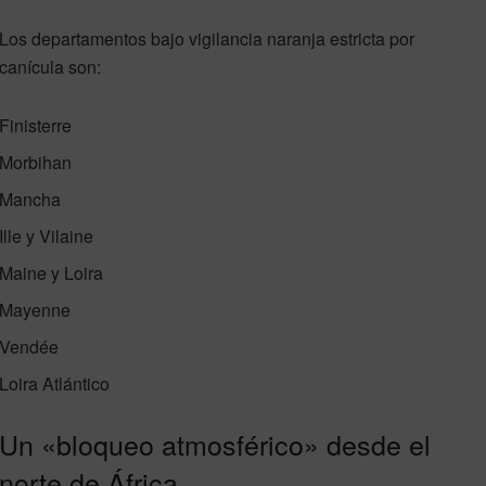
Los departamentos bajo vigilancia naranja estricta por
canícula son:
Finisterre
Morbihan
Mancha
Ille y Vilaine
Maine y Loira
Mayenne
Vendée
Loira Atlántico
Un «bloqueo atmosférico» desde el
norte de África