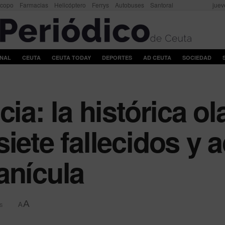
scopo
Farmacias
Helicóptero
Ferrys
Autobuses
Santoral
juev
ONAL
CEUTA
CEUTA TODAY
DEPORTES
AD CEUTA
SOCIEDAD
cia: la histórica ol
iete fallecidos y a
anícula
A
s
A