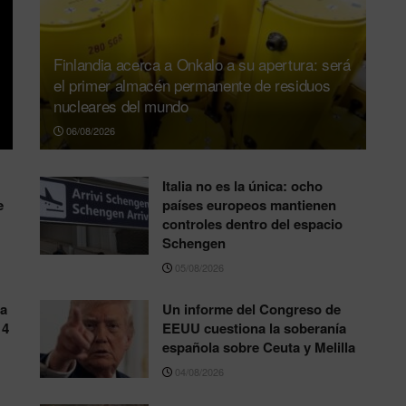
Finlandia acerca a Onkalo a su apertura: será
el primer almacén permanente de residuos
nucleares del mundo
06/08/2026
Italia no es la única: ocho
e
países europeos mantienen
controles dentro del espacio
Schengen
05/08/2026
la
Un informe del Congreso de
14
EEUU cuestiona la soberanía
española sobre Ceuta y Melilla
04/08/2026