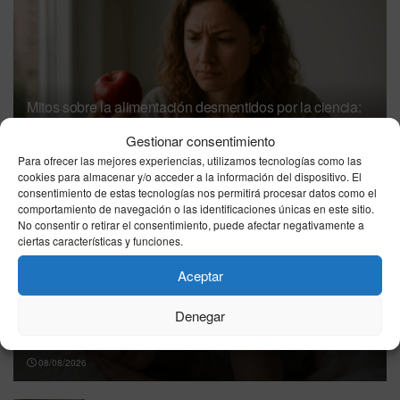
Mitos sobre la alimentación desmentidos por la ciencia:
lo que conviene saber
Gestionar consentimiento
08/08/2026
Para ofrecer las mejores experiencias, utilizamos tecnologías como las
cookies para almacenar y/o acceder a la información del dispositivo. El
consentimiento de estas tecnologías nos permitirá procesar datos como el
comportamiento de navegación o las identificaciones únicas en este sitio.
No consentir o retirar el consentimiento, puede afectar negativamente a
ciertas características y funciones.
Aceptar
Denegar
Consejos para dormir mejor según la ciencia: hábitos
que sí funcionan
08/08/2026