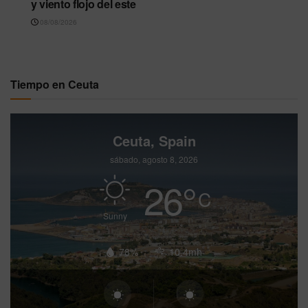
y viento flojo del este
08/08/2026
Tiempo en Ceuta
Ceuta, Spain
sábado, agosto 8, 2026
26
°
C
Sunny
78%
10.4mh