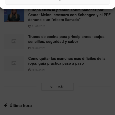
Europa eleva la presión sobre Sánchez por
Ceuta: Meloni amenaza con Schengen y el PPE
denuncia un “efecto llamada”
31/07/2026
Trucos de cocina para principiantes: atajos
sencillos, seguridad y sabor
26/07/2026
Cómo quitar las manchas más difíciles de la
ropa: guía práctica paso a paso
26/07/2026
VER MÁS
Última hora