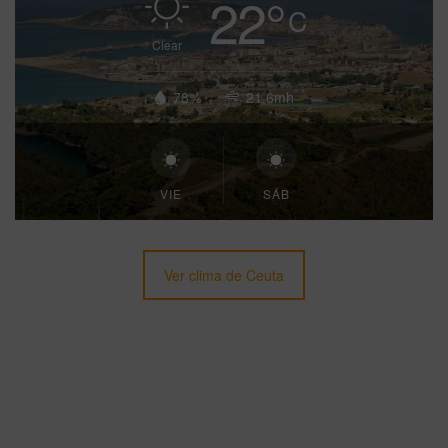
22
°
C
Clear
78%
21.6mh
VIE
SÁB
Ver clima de Ceuta