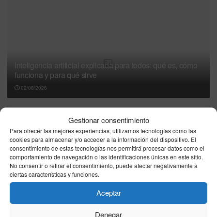
Inteligencia artificial explicada para todos: qué es, cómo
funciona y para qué sirve
02/08/2026
La historia detrás de inventos cotidianos: del
Gestionar consentimiento
ingenio al hábito
Para ofrecer las mejores experiencias, utilizamos tecnologías como las
02/08/2026
cookies para almacenar y/o acceder a la información del dispositivo. El
consentimiento de estas tecnologías nos permitirá procesar datos como el
Resultado La Primitiva hoy, sábado 1 de
comportamiento de navegación o las identificaciones únicas en este sitio.
agosto de 2026: combinación ganadora oficial
No consentir o retirar el consentimiento, puede afectar negativamente a
ciertas características y funciones.
01/08/2026
Aceptar
La historia detrás de inventos cotidianos: del
ingenio al hábito
Denegar
01/08/2026