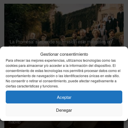
‘La Promesa’ suspende su emisión este miércoles en
RTVE y deja en el aire su programación del jueves y
viernes
Gestionar consentimiento
Para ofrecer las mejores experiencias, utilizamos tecnologías como las
10/08/2026
cookies para almacenar y/o acceder a la información del dispositivo. El
consentimiento de estas tecnologías nos permitirá procesar datos como el
comportamiento de navegación o las identificaciones únicas en este sitio.
No consentir o retirar el consentimiento, puede afectar negativamente a
ciertas características y funciones.
Aceptar
Denegar
La historia detrás de inventos cotidianos: del ingenio al
hábito