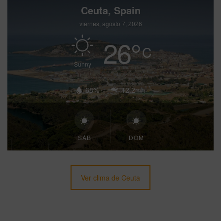
Ceuta, Spain
viernes, agosto 7, 2026
26
°
C
Sunny
68%
12.2mh
SÁB
DOM
Ver clima de Ceuta