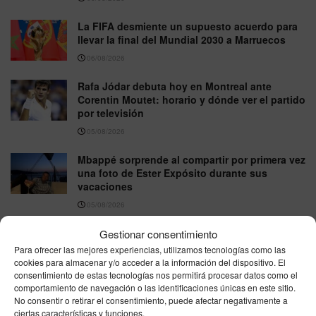
La FIFA desmiente un supuesto acuerdo para
llevar la final del Mundial 2030 a Marruecos
06/08/2026
Rafa Jódar debuta hoy en Montreal ante
Corentin Moutet: horario y dónde ver el partido
por televisión
05/08/2026
Mbappé sorprende al compartir por primera vez
una foto de Ester Expósito durante sus
vacaciones
05/08/2026
Sumar plantea revisar el Mundial 2030 con
Gestionar consentimiento
Marruecos tras la crisis fronteriza de Ceuta
Para ofrecer las mejores experiencias, utilizamos tecnologías como las
cookies para almacenar y/o acceder a la información del dispositivo. El
05/08/2026
consentimiento de estas tecnologías nos permitirá procesar datos como el
comportamiento de navegación o las identificaciones únicas en este sitio.
Ferran Torres cambia el balón por el béisbol y
No consentir o retirar el consentimiento, puede afectar negativamente a
lanza la primera bola en el Yankee Stadium
ciertas características y funciones.