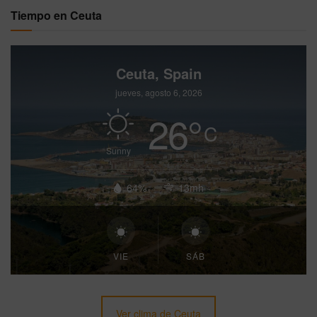
Tiempo en Ceuta
Ceuta, Spain
jueves, agosto 6, 2026
26
°
C
Sunny
64%
13mh
VIE
SÁB
Ver clima de Ceuta