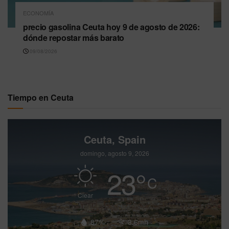
ECONOMÍA
precio gasolina Ceuta hoy 9 de agosto de 2026:
dónde repostar más barato
09/08/2026
Tiempo en Ceuta
Ceuta, Spain
domingo, agosto 9, 2026
23
°
C
Clear
87%
3.6mh