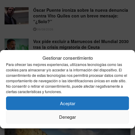
Óscar Puente ironiza sobre la nueva denuncia
contra Vito Quiles con un breve mensaje:
“¿Solo?”
06/08/2026
Vox pide excluir a Marruecos del Mundial 2030
tras la crisis migratoria de Ceuta
06/08/2026
Gestionar consentimiento
Para ofrecer las mejores experiencias, utilizamos tecnologías como las
cookies para almacenar y/o acceder a la información del dispositivo. El
VER MÁS
consentimiento de estas tecnologías nos permitirá procesar datos como el
comportamiento de navegación o las identificaciones únicas en este sitio.
No consentir o retirar el consentimiento, puede afectar negativamente a
ciertas características y funciones.
Última hora
Aceptar
Denegar