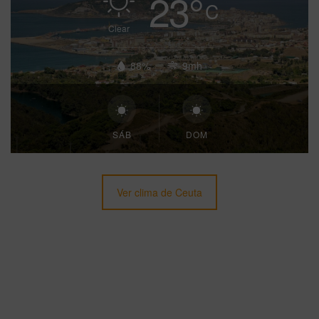
23
°
C
Clear
88%
9mh
SÁB
DOM
Ver clima de Ceuta