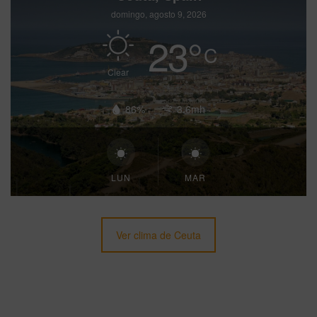
domingo, agosto 9, 2026
23
°
C
Clear
86%
3.6mh
LUN
MAR
Ver clima de Ceuta