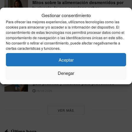
Mitos sobre la alimentación desmentidos por
la ciencia: lo que conviene saber
Gestionar consentimiento
08/08/2026
Para ofrecer las mejores experiencias, utilizamos tecnologías como las
Consejos para dormir mejor según la ciencia:
cookies para almacenar y/o acceder a la información del dispositivo. El
consentimiento de estas tecnologías nos permitirá procesar datos como el
hábitos que sí funcionan
comportamiento de navegación o las identificaciones únicas en este sitio.
08/08/2026
No consentir o retirar el consentimiento, puede afectar negativamente a
ciertas características y funciones.
Trucos sencillos para que los alimentos duren
más frescos: guía práctica para casa
Aceptar
08/08/2026
Denegar
Cómo eliminar la humedad y el moho del baño:
guía práctica y medidas para prevenirlos
08/08/2026
VER MÁS
Última hora