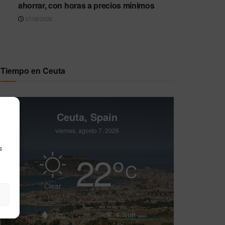
ahorrar, con horas a precios mínimos
07/08/2026
Tiempo en Ceuta
Ceuta, Spain
viernes, agosto 7, 2026
s
22
°
C
Clear
72%
4.7mh