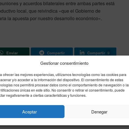
euniones y acuerdos bilaterales entre ambas partes está
ductivo local, que reivindica «que el Gobierno de
ria la apuesta por nuestro desarrollo económico».
Enviar
Compartir
Compartir
9
Gestionar consentimiento
a ofrecer las mejores experiencias, utilizamos tecnologías como las cookies para
Siguiente noticia
acenar y/o acceder a la información del dispositivo. El consentimiento de estas
nologías nos permitirá procesar datos como el comportamiento de navegación o la
La DGT lanza campaña europea contra la
ntificaciones únicas en este sitio. No consentir o retirar el consentimiento, puede
velocidad
ctar negativamente a ciertas características y funciones.
Aceptar
Denegar