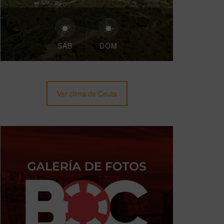
SÁB
DOM
Ver clima de Ceuta