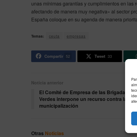
unas mínimas garantías y cumplimientos en las r
afectando de manera muy negativa» al sector pro
España coloque en su agenda de manera priorita
Temas:
ceuta
empresas
Compartir
52
Tweet
33
Par
Noticia anterior
alm
tec
El Comité de Empresa de las Brigadas
ide
Verdes interpone un recurso contra la
afe
municipalización
Otras
Noticias