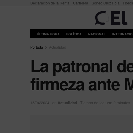
Declaración de la Renta
Cartelera
Sorteo Cruz Roja
Horó
ÚLTIMA HORA
POLÍTICA
NACIONAL
INTERNACI
Portada
Actualidad
La patronal de
firmeza ante 
15/04/2024
en
Actualidad
Tiempo de lectura: 2 minutos