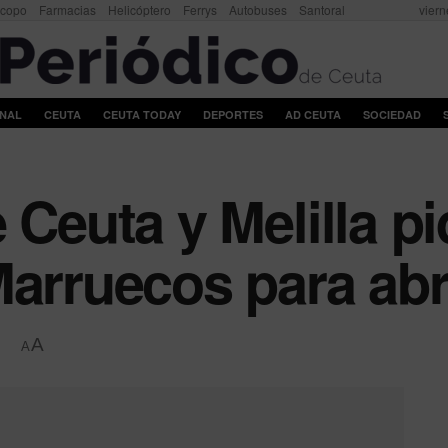
scopo
Farmacias
Helicóptero
Ferrys
Autobuses
Santoral
viern
ONAL
CEUTA
CEUTA TODAY
DEPORTES
AD CEUTA
SOCIEDAD
 Ceuta y Melilla p
Marruecos para abr
A
A