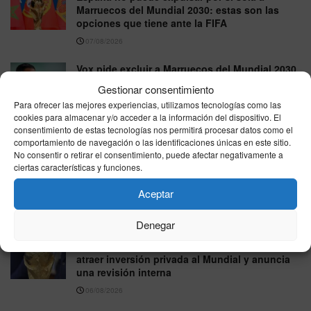
Marruecos del Mundial 2030: estas son las
opciones que tiene ante la FIFA
07/08/2026
Vox pide excluir a Marruecos del Mundial 2030
tras la crisis migratoria de Ceuta
Gestionar consentimiento
06/08/2026
Para ofrecer las mejores experiencias, utilizamos tecnologías como las
cookies para almacenar y/o acceder a la información del dispositivo. El
GP de Gran Bretaña de MotoGP 2026: horarios
consentimiento de estas tecnologías nos permitirá procesar datos como el
y dónde ver en directo la carrera de Silverstone
comportamiento de navegación o las identificaciones únicas en este sitio.
No consentir o retirar el consentimiento, puede afectar negativamente a
06/08/2026
ciertas características y funciones.
Rafa Jódar firma una gran remontada ante
Aceptar
Moutet y avanza en el Masters 1000 de Canadá
06/08/2026
Denegar
La FIFA reconoce errores en su plan para
atraer inversión privada al Mundial y anuncia
una revisión interna
06/08/2026