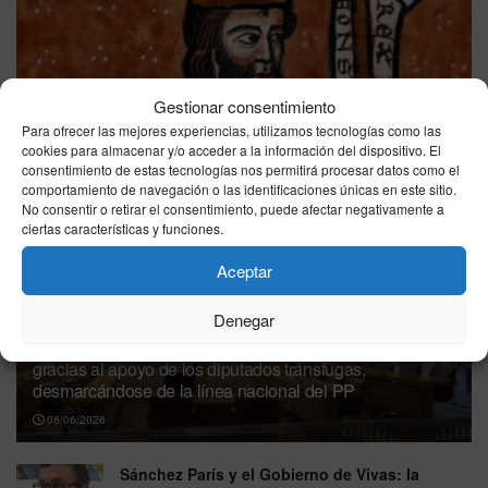
Gestionar consentimiento
LAS CLOACAS DEL VIRREY (II)
Para ofrecer las mejores experiencias, utilizamos tecnologías como las
cookies para almacenar y/o acceder a la información del dispositivo. El
28/07/2026
consentimiento de estas tecnologías nos permitirá procesar datos como el
comportamiento de navegación o las identificaciones únicas en este sitio.
No consentir o retirar el consentimiento, puede afectar negativamente a
ciertas características y funciones.
Aceptar
Denegar
El Gobierno de Vivas sostiene su mandato en Ceuta
gracias al apoyo de los diputados tránsfugas,
desmarcándose de la línea nacional del PP
08/06/2026
Sánchez París y el Gobierno de Vivas: la