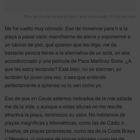
Playa del Chorrillo durante la Fase 2 de la desescalada / El Foro de Ceuta
Me he vuelto muy cómodo. Eso de moverme para ir a la
playa a pasar calor, mancharme de arena y exponerme a
un cáncer de piel, qué quieren que les diga, me da
bastante pereza frente a la alternativa de un sofá, un aire
acondicionado y una película de Paco Martínez Soria. ¿A
que les estoy tentando? Está bien, no se alarmen, yo
también fui joven una vez, o sea que entiendo
perfectamente a quienes no lo ven como yo.
Eso de que en Ceuta estemos rodeados de la mar salada
me da la vida, y aunque a estas alturas no me resulte
atractiva la playa, reconozco su valor. No hablamos de
playas magníficas y kilométricas, como las de Cádiz o
Huelva, de playas pintorescas, como las de la Costa Brava
o Menorca, ni siquiera de playas salvajes como las de