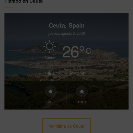
Tiempo en Ceuta
Ceuta, Spain
jueves, agosto 6, 2026
26
°
C
Sunny
64%
13mh
VIE
SÁB
Ver clima de Ceuta