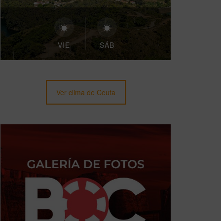
VIE
SÁB
Ver clima de Ceuta