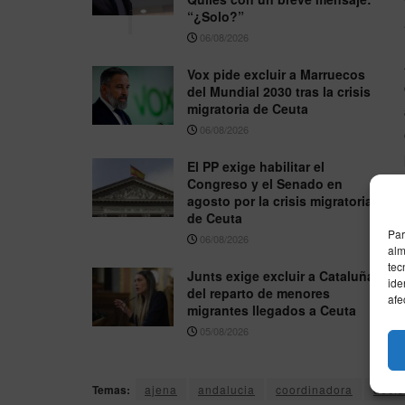
“¿Solo?”
06/08/2026
Vox pide excluir a Marruecos
del Mundial 2030 tras la crisis
migratoria de Ceuta
06/08/2026
El PP exige habilitar el
Congreso y el Senado en
agosto por la crisis migratoria
de Ceuta
Par
06/08/2026
alm
tec
Junts exige excluir a Cataluña
ide
del reparto de menores
afe
migrantes llegados a Ceuta
05/08/2026
Temas:
ajena
andalucia
coordinadora
decis