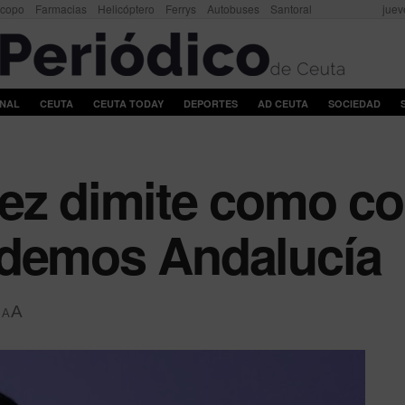
scopo
Farmacias
Helicóptero
Ferrys
Autobuses
Santoral
juev
ONAL
CEUTA
CEUTA TODAY
DEPORTES
AD CEUTA
SOCIEDAD
ez dimite como c
odemos Andalucía
A
A