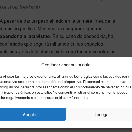
ha manifestado.
A pesar de dar un paso al lado en la primera línea de la
dirección política, Martínez ha asegurado que
no
abandona el activismo
. En su carta de despedida, ha
confirmado que seguirá militando en los espacios
políticos y movimientos sociales que luchan «contra las
injusticias de la sociedad» y que buscan «construir una
Gestionar consentimiento
Andalucía mejor».
a ofrecer las mejores experiencias, utilizamos tecnologías como las cookies para
acenar y/o acceder a la información del dispositivo. El consentimiento de estas
nologías nos permitirá procesar datos como el comportamiento de navegación o la
ntificaciones únicas en este sitio. No consentir o retirar el consentimiento, puede
ctar negativamente a ciertas características y funciones.
Aceptar
Denegar
ion
raquel martinez