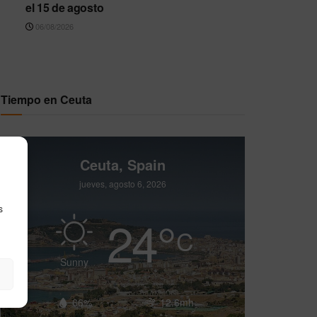
el 15 de agosto
06/08/2026
Tiempo en Ceuta
Ceuta, Spain
jueves, agosto 6, 2026
s
24
°
C
Sunny
66%
12.6mh