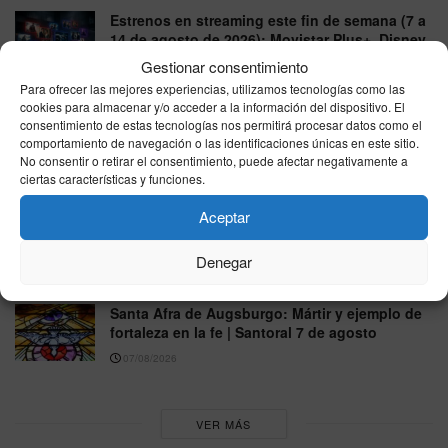
Estrenos en streaming este fin de semana (7 a
14 de agosto de 2026): Movistar Plus+, Disney
Plus, Max y Netflix
Gestionar consentimiento
07/08/2026
Para ofrecer las mejores experiencias, utilizamos tecnologías como las
cookies para almacenar y/o acceder a la información del dispositivo. El
Un día como hoy, 7 de agosto: tragedias,
consentimiento de estas tecnologías nos permitirá procesar datos como el
cambios políticos y ciencia que mira al cielo
comportamiento de navegación o las identificaciones únicas en este sitio.
No consentir o retirar el consentimiento, puede afectar negativamente a
07/08/2026
ciertas características y funciones.
Horóscopo de hoy viernes 7 de agosto de
Aceptar
2026: predicciones gratis en salud, amor y
trabajo
Denegar
07/08/2026
Santa Afra de Augsburgo: Mártir y ejemplo de
fortaleza en la fe | Santoral 7 de agosto
07/08/2026
VER MÁS