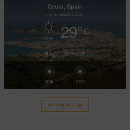
Ceuta, Spain
viernes, agosto 7, 2026
29
°
C
Sunny
66%
12.6mh
SÁB
DOM
Ver clima de Ceuta