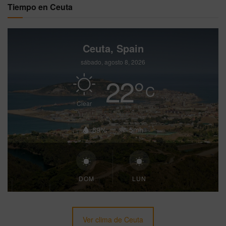
Tiempo en Ceuta
Ceuta, Spain
sábado, agosto 8, 2026
22
°
C
Clear
89%
5mh
DOM
LUN
Ver clima de Ceuta