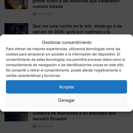
primer vuelo a las misiones que cambiaron
nuestra mirada
09/08/2026
Que ver esta noche en la tele, domingo 9 de
agosto de 2026: guía por cadenas y lo
imprescindible
Gestionar consentimiento
09/08/2026
Para ofrecer las mejores experiencias, utilizamos tecnologías como las
cookies para almacenar y/o acceder a la información del dispositivo. El
Curiosidades del idioma español: origen de
consentimiento de estas tecnologías nos permitirá procesar datos como el
palabras, sonidos y reglas que sorprenderán
comportamiento de navegación o las identificaciones únicas en este sitio.
No consentir o retirar el consentimiento, puede afectar negativamente a
09/08/2026
ciertas características y funciones.
Animales con habilidades extraordinarias:
Aceptar
curiosidades reales del mundo natural
09/08/2026
Denegar
Un día como hoy, 9 de agosto: de la historia
olímpica de Barcelona a un atentado que
sacudió Ecuador
09/08/2026