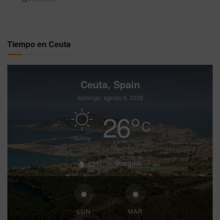
Tiempo en Ceuta
Ceuta, Spain
domingo, agosto 9, 2026
26
°
C
Sunny
65%
13mh
LUN
MAR