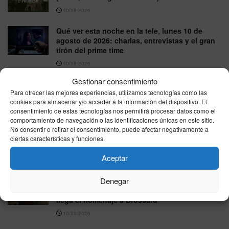
10/08/2026
Qué ver esta noche en la tele, lunes 10 de
agosto de 2026: charlas, entrevistas y el gran
tirón del prime time
10/08/2026
Gestionar consentimiento
Avances de series y TV: lo que llega esta
Para ofrecer las mejores experiencias, utilizamos tecnologías como las
semana (lunes 10 de agosto de 2026)
cookies para almacenar y/o acceder a la información del dispositivo. El
10/08/2026
consentimiento de estas tecnologías nos permitirá procesar datos como el
comportamiento de navegación o las identificaciones únicas en este sitio.
‘Pesadilla en la cocina’ prepara su regreso a
No consentir o retirar el consentimiento, puede afectar negativamente a
laSexta con Alberto Chicote y promete “extra
ciertas características y funciones.
de picante”
Aceptar
10/08/2026
‘Sueños de libertad’ acelera sus tramas del 10
Denegar
al 14 de agosto: Bianca se acerca a Fina y
llega el homenaje a Brossard
10/08/2026