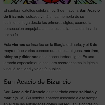
El santoral católico celebra hoy, 8 de mayo, a
San Acacio
de Bizancio
, soldado y mártir. La memoria de su
testimonio llega desde los primeros siglos, cuando la
persecución empujaba a muchos cristianos a dar la vida
por su fe.
Este
viernes
se inscribe en la liturgia ordinaria, y el
8 de
mayo
reúne varias conmemoraciones antiguas:
mártires
,
obispos
y
diáconos
de la época tardoantigua. Es una
jornada especialmente rica para recordar cómo la Iglesia
vinculó santidad y valentía pública.
San Acacio de Bizancio
San
Acacio de Bizancio
es recordado como
soldado y
mártir
(s. IV). Su nombre aparece asociado a ese tiempo
en el que las autoridades civiles perseguían la confesión