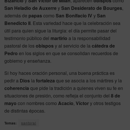
Bizancio
y
San Víctor de Milán
, aparecen
obispos
como
San Heladio de Auxerre
y
San Desiderato de Bourges
,
además de
papas
como
San Bonifacio IV
y
San
Benedicto II
. Esta variedad hace que la celebración sea
útil para quien sigue la liturgia: el día permite pasar del
testimonio público del
martirio
a la responsabilidad
pastoral de los
obispos
y al servicio de la
cátedra de
Pedro
en los siglos en que se consolidan recuerdos de
gobierno y enseñanza.
Si hoy haces oración personal, una buena práctica es
pedir a
Dios
la
fortaleza
que se asocia a los mártires y la
coherencia
que pide la tradición a quienes viven su fe en
situaciones de presión, como refleja el conjunto del
8 de
mayo
con nombres como
Acacio
,
Víctor
y otros testigos
de distintas épocas.
Temas:
santoral