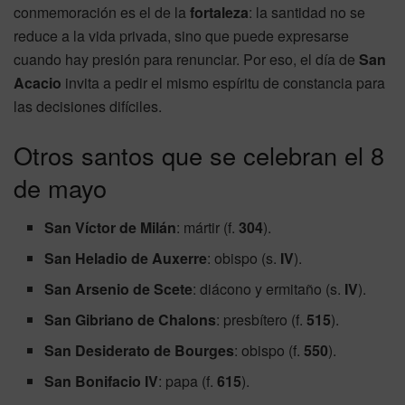
conmemoración es el de la
fortaleza
: la santidad no se
reduce a la vida privada, sino que puede expresarse
cuando hay presión para renunciar. Por eso, el día de
San
Acacio
invita a pedir el mismo espíritu de constancia para
las decisiones difíciles.
Otros santos que se celebran el 8
de mayo
San Víctor de Milán
: mártir (f.
304
).
San Heladio de Auxerre
: obispo (s.
IV
).
San Arsenio de Scete
: diácono y ermitaño (s.
IV
).
San Gibriano de Chalons
: presbítero (f.
515
).
San Desiderato de Bourges
: obispo (f.
550
).
San Bonifacio IV
: papa (f.
615
).