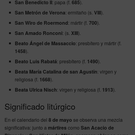
San Benedicto II
: papa (f.
685
).
San Metrón de Verona
: ermitaño (s.
VIII
).
San Wiro de Roermond
: mártir (f.
700
).
San Amado Ronconi
: (s.
XIII
).
Beato Ángel de Massaccio
: presbítero y mártir (f.
1458
).
Beato Luis Rabatá
: presbítero (f.
1490
).
Beata María Catalina de san Agustín
: virgen y
religiosa (f.
1668
).
Beata Ulrica Nisch
: virgen y religiosa (f.
1913
).
Significado litúrgico
En el calendario del
8 de mayo
se observa una mezcla
significativa: junto a
mártires
como
San Acacio de