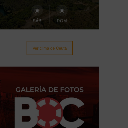
SÁB
DOM
Ver clima de Ceuta