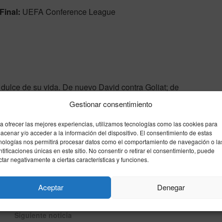
Final:
UEFA Conference League
 dulce de su vida. De nuevo David contra Goliat; de
ita, el barrio celebra: la felicidad puede ser efímera,
Gestionar consentimiento
a ofrecer las mejores experiencias, utilizamos tecnologías como las cookies para
acenar y/o acceder a la información del dispositivo. El consentimiento de estas
go
europa
final
leipzig
rayo
semifinal
nologías nos permitirá procesar datos como el comportamiento de navegación o la
ntificaciones únicas en este sitio. No consentir o retirar el consentimiento, puede
ctar negativamente a ciertas características y funciones.
Enviar
Compartir
Compartir
1
Aceptar
Denegar
Siguiente noticia