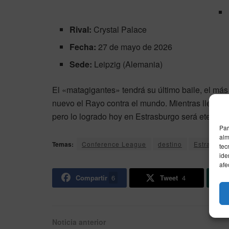
Rival:
Crystal Palace
Fecha:
27 de mayo de 2026
Sede:
Leipzig (Alemania)
El «matagigantes» tendrá su último baile, el más
nuevo el Rayo contra el mundo. Mientras llega la c
pero lo logrado hoy en Estrasburgo será eterno.
Par
alm
Temas:
Conference League
destino
Estrasbur
tec
ide
afe
Compartir
6
Tweet
4
Noticia anterior