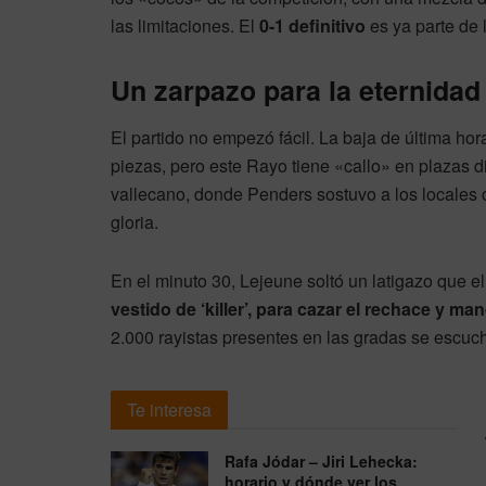
las limitaciones. El
0-1 definitivo
es ya parte de 
Un zarpazo para la eternidad
El partido no empezó fácil. La baja de última hora
piezas, pero este Rayo tiene «callo» en plazas d
vallecano, donde Penders sostuvo a los locales 
gloria.
En el minuto 30, Lejeune soltó un latigazo que e
vestido de ‘killer’, para cazar el rechace y man
2.000 rayistas presentes en las gradas se escuc
Te interesa
Rafa Jódar – Jiri Lehecka:
horario y dónde ver los