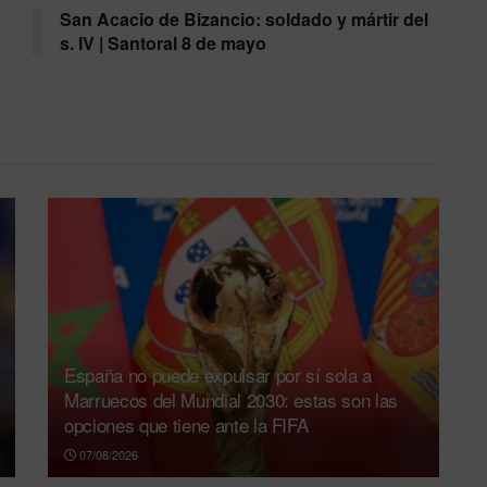
San Acacio de Bizancio: soldado y mártir del
s. IV | Santoral 8 de mayo
España no puede expulsar por sí sola a
Marruecos del Mundial 2030: estas son las
opciones que tiene ante la FIFA
07/08/2026