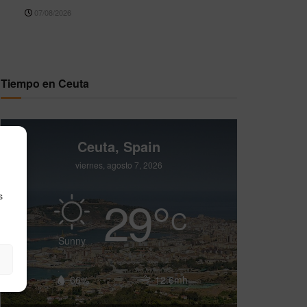
07/08/2026
Tiempo en Ceuta
Ceuta, Spain
viernes, agosto 7, 2026
29
°
s
C
Sunny
66%
12.6mh