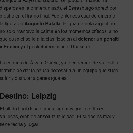
Aunque el Rayo fue superior en juego (firmando 15
disparos en la primera mitad), el Estrasburgo apretó por
orgullo en el tramo final. Fue entonces cuando emergió
la figura de
Augusto Batalla
. El guardameta argentino
no solo mantuvo la calma en los momentos críticos, sino
que puso el sello a la clasificación al
detener un penalti
a Enciso
y el posterior rechace a Doukoure.
La entrada de Álvaro García, ya recuperado de su lesión,
terminó de dar la pausa necesaria a un equipo que supo
sufrir y disfrutar a partes iguales.
Destino: Leipzig
El pitido final desató unas lágrimas que, por fin en
Vallecas, eran de absoluta felicidad. El sueño es real y
tiene fecha y lugar: