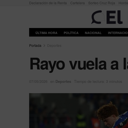
Declaración de la Renta
Cartelera
Sorteo Cruz Roja
Horó
ÚLTIMA HORA
POLÍTICA
NACIONAL
INTERNACI
Portada
Deportes
Rayo vuela a l
07/05/2026
en
Deportes
Tiempo de lectura: 3 minutos