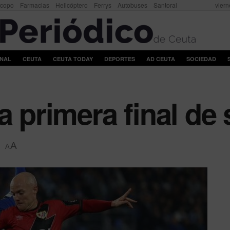
scopo
Farmacias
Helicóptero
Ferrys
Autobuses
Santoral
viern
ONAL
CEUTA
CEUTA TODAY
DEPORTES
AD CEUTA
SOCIEDAD
a primera final de 
A
A