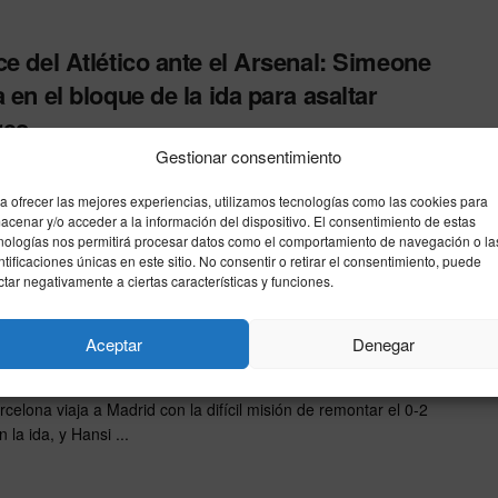
ce del Atlético ante el Arsenal: Simeone
a en el bloque de la ida para asaltar
res
Gestionar consentimiento
26
– El Atlético de Madrid se juega esta noche el pase a la final
a ofrecer las mejores experiencias, utilizamos tecnologías como las cookies para
acenar y/o acceder a la información del dispositivo. El consentimiento de estas
ampions League en ...
nologías nos permitirá procesar datos como el comportamiento de navegación o la
ntificaciones únicas en este sitio. No consentir o retirar el consentimiento, puede
ctar negativamente a ciertas características y funciones.
le alineación del Barça frente al Atlético
drid en el Metropolitano
Aceptar
Denegar
26
celona viaja a Madrid con la difícil misión de remontar el 0-2
n la ida, y Hansi ...