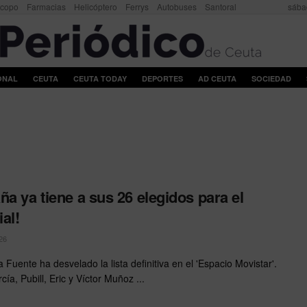
scopo
Farmacias
Helicóptero
Ferrys
Autobuses
Santoral
sába
ONAL
CEUTA
CEUTA TODAY
DEPORTES
AD CEUTA
SOCIEDAD
ña ya tiene a sus 26 elegidos para el
al!
26
a Fuente ha desvelado la lista definitiva en el 'Espacio Movistar'.
ía, Pubill, Eric y Víctor Muñoz ...