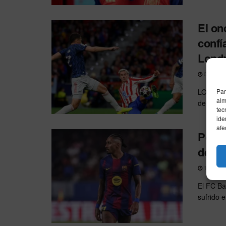
El on
confí
Lond
05/05/20
LONDRES 
Par
alm
de la Ch
tec
ide
afe
Posib
de Ma
14/04/20
El FC Bar
sufrido e