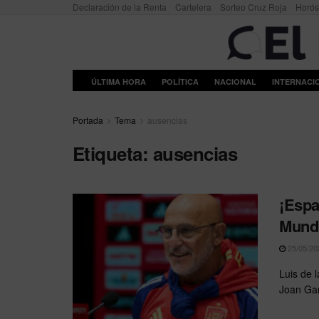
Declaración de la Renta
Cartelera
Sorteo Cruz Roja
Horó
ÚLTIMA HORA
POLÍTICA
NACIONAL
INTERNACI
Portada
Tema
ausencias
Etiqueta:
ausencias
¡Espa
Mundi
25/05/20
Luis de l
Joan Garc