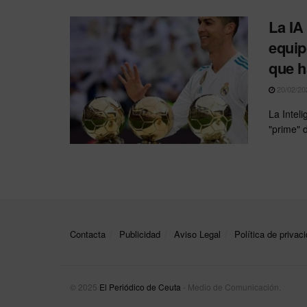
La IA
equip
que h
20/02/20
La Inteli
"prime" 
Contacta
Publicidad
Aviso Legal
Política de privac
© 2025
El Periódico de Ceuta
- Medio de Comunicación
.