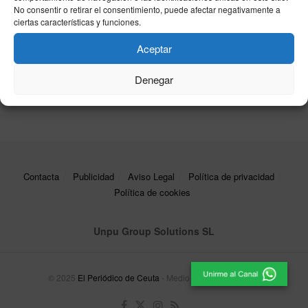
estelar
No consentir o retirar el consentimiento, puede afectar negativamente a
ciertas características y funciones.
15/04/2026
‘El Hormiguero’ presenta una semana cargada
Aceptar
de humor, drama y estrenos televisivos
Denegar
27/02/2026
Contacta
Publicidad
Aviso Legal
Política de privacidad
Política de cookies
Unpu Group Solutions SL
© 2025
El Periódico de Ceuta
- Medio de Comunicación
.