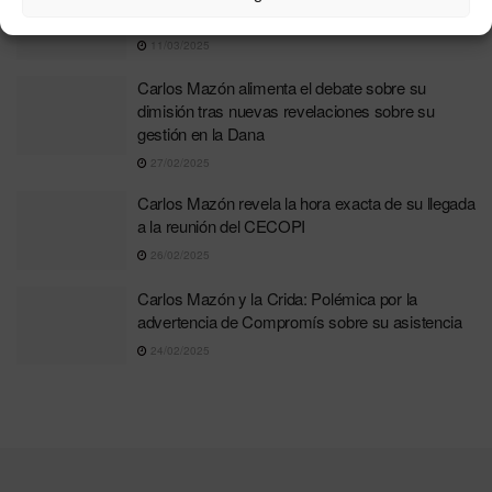
sobre la Dana
11/03/2025
Carlos Mazón alimenta el debate sobre su
dimisión tras nuevas revelaciones sobre su
gestión en la Dana
27/02/2025
Carlos Mazón revela la hora exacta de su llegada
a la reunión del CECOPI
26/02/2025
Carlos Mazón y la Crida: Polémica por la
advertencia de Compromís sobre su asistencia
24/02/2025