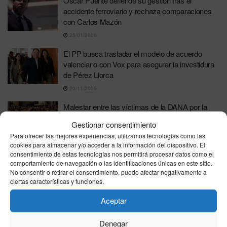
Óscar Puente defiende su gestión tras el
accidente ferroviario y rechaza comparaciones
con Carlos Mazón
25/01/2026
El PP busca trasladar el modelo de acuerdo
valenciano con Vox para asegurar la investidura
de Pérez Llorca
20/11/2025
Malestar entre las víctimas de la DANA por la
presencia de autoridades en el funeral: “No era el
Gestionar consentimiento
lugar ni el día para eso”
Para ofrecer las mejores experiencias, utilizamos tecnologías como las
03/11/2025
cookies para almacenar y/o acceder a la información del dispositivo. El
consentimiento de estas tecnologías nos permitirá procesar datos como el
Carlos Mazón dimite como presidente de la
comportamiento de navegación o las identificaciones únicas en este sitio.
Comunidad Valenciana un año después de la
No consentir o retirar el consentimiento, puede afectar negativamente a
DANA: “He cometido errores y voy a vivir con
ciertas características y funciones.
ellos toda la vida”
Aceptar
03/11/2025
Denegar
Apoyo del PP a Mazón en la investigación judicial