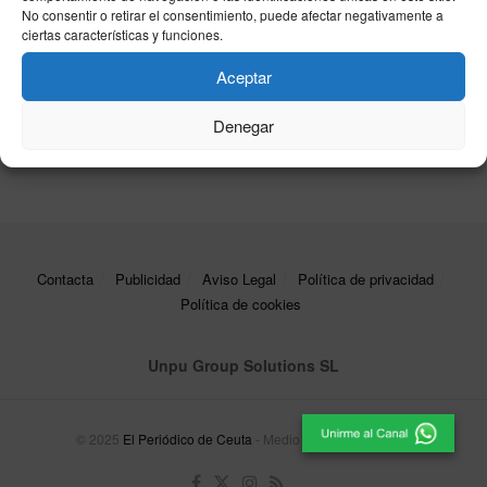
Bonoloto: sorteos del martes 21 de abril de 2026
No consentir o retirar el consentimiento, puede afectar negativamente a
22/04/2026
ciertas características y funciones.
ONCE y Bonoloto: resultados de los sorteos de
Aceptar
ayer, miércoles 8 de abril de 2026
Denegar
09/04/2026
Contacta
Publicidad
Aviso Legal
Política de privacidad
Política de cookies
Unpu Group Solutions SL
© 2025
El Periódico de Ceuta
- Medio de Comunicación
.