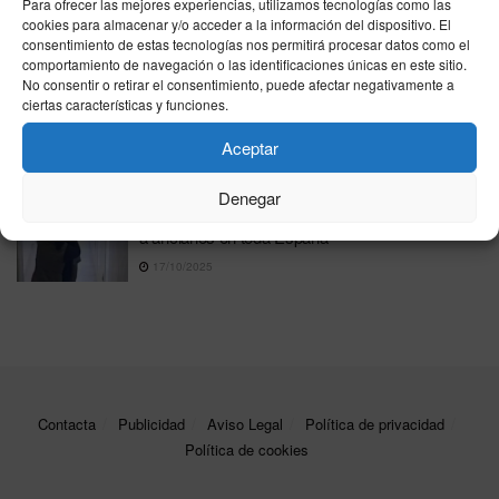
España y EE. UU. alertan sobre la expansión del
Para ofrecer las mejores experiencias, utilizamos tecnologías como las
grupo criminal venezolano Tren de Aragua
cookies para almacenar y/o acceder a la información del dispositivo. El
consentimiento de estas tecnologías nos permitirá procesar datos como el
18/12/2025
comportamiento de navegación o las identificaciones únicas en este sitio.
No consentir o retirar el consentimiento, puede afectar negativamente a
Desmantelan en Valencia una red que estafó
ciertas características y funciones.
más de 120.000 euros usando falsas
emergencias familiares
Aceptar
05/12/2025
Denegar
Cae una red criminal que fingía afecto para robar
a ancianos en toda España
17/10/2025
Contacta
Publicidad
Aviso Legal
Política de privacidad
Política de cookies