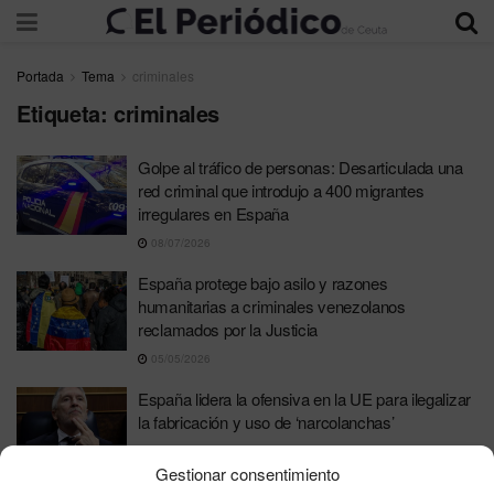
Portada
Tema
criminales
Etiqueta:
criminales
Golpe al tráfico de personas: Desarticulada una
red criminal que introdujo a 400 migrantes
irregulares en España
08/07/2026
España protege bajo asilo y razones
humanitarias a criminales venezolanos
reclamados por la Justicia
05/05/2026
España lidera la ofensiva en la UE para ilegalizar
la fabricación y uso de ‘narcolanchas’
22/04/2026
Gestionar consentimiento