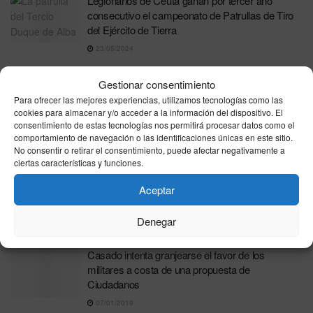
Legionarios de Ceuta ganan por tercer año
consecutivo el campeonato de Patrullas de Tiro
del Ejército de Tierra
23/05/2024
Efectivos del Grupo de Regulares nº 54 salen
Gestionar consentimiento
mañana de maniobras a Almería
Para ofrecer las mejores experiencias, utilizamos tecnologías como las
18/02/2019
cookies para almacenar y/o acceder a la información del dispositivo. El
consentimiento de estas tecnologías nos permitirá procesar datos como el
Colaboración entre la UGR y el Ejército de Tierra
comportamiento de navegación o las identificaciones únicas en este sitio.
sobre el estrés del combatiente
No consentir o retirar el consentimiento, puede afectar negativamente a
ciertas características y funciones.
28/01/2019
Aceptar
Ciudadanos se interesa en el Congreso por el
futuro uso civil de la desamortización militar
Denegar
09/01/2019
Casado intenta granjearse el favor de los
militares a costa de una propuesta de
Ciudadanos
07/01/2019