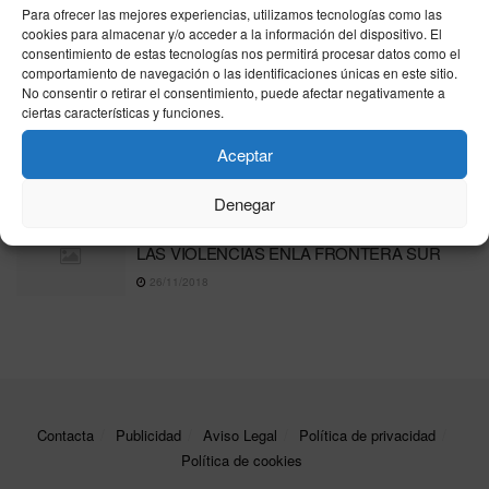
Desarticulada una red de explotación laboral en
Para ofrecer las mejores experiencias, utilizamos tecnologías como las
Nules: 80 víctimas liberadas de la
cookies para almacenar y/o acceder a la información del dispositivo. El
«semiesclavitud»
consentimiento de estas tecnologías nos permitirá procesar datos como el
comportamiento de navegación o las identificaciones únicas en este sitio.
11/04/2026
No consentir o retirar el consentimiento, puede afectar negativamente a
ciertas características y funciones.
Ucrania y EE.UU. llegan a un acuerdo sobre la
explotación de recursos minerales, pero sin
Aceptar
cumplir las exigencias de Trump
25/02/2025
Denegar
PORTEADORAS: LUCHADORAS CONTRA
LAS VIOLENCIAS ENLA FRONTERA SUR
26/11/2018
Contacta
Publicidad
Aviso Legal
Política de privacidad
Política de cookies