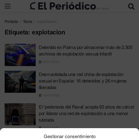
Portada
Tema
explotacion
Etiqueta:
explotacion
Detenido en Palma por almacenar más de 2.500
archivos de explotación sexual infantil
23/07/2026
Desmantelada una red china de explotación
sexual en España: 16 detenidos y 26 mujeres
liberadas
10/07/2026
El ‘pederasta del Raval’ acepta 83 años de cárcel
por liderar una red de explotación a una menor
tutelada
13/04/2026
Gestionar consentimiento