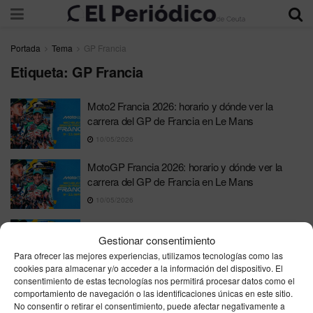
Portada
Tema
GP Francia
Etiqueta:
GP Francia
Moto2 Francia 2026: horario y dónde ver la
carrera del GP de Francia en Le Mans
10/05/2026
MotoGP Francia 2026: horario y dónde ver la
carrera del GP de Francia en Le Mans
10/05/2026
Moto3 Francia 2026: horario y dónde ver la
Gestionar consentimiento
carrera del GP de Francia en Le Mans
Para ofrecer las mejores experiencias, utilizamos tecnologías como las
10/05/2026
cookies para almacenar y/o acceder a la información del dispositivo. El
consentimiento de estas tecnologías nos permitirá procesar datos como el
MotoGP Francia 2026: horario y dónde ver el
comportamiento de navegación o las identificaciones únicas en este sitio.
sábado 9 de mayo en Le Mans
No consentir o retirar el consentimiento, puede afectar negativamente a