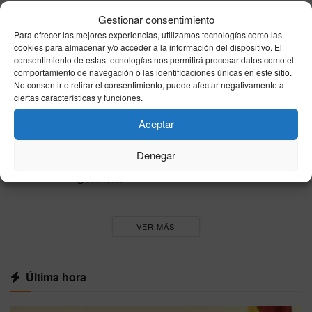
Europa eleva la presión sobre Sánchez por
Gestionar consentimiento
Ceuta: Meloni amenaza con Schengen y el PPE
Para ofrecer las mejores experiencias, utilizamos tecnologías como las
denuncia un “efecto llamada”
cookies para almacenar y/o acceder a la información del dispositivo. El
consentimiento de estas tecnologías nos permitirá procesar datos como el
31/07/2026
comportamiento de navegación o las identificaciones únicas en este sitio.
No consentir o retirar el consentimiento, puede afectar negativamente a
Trucos de cocina para principiantes: atajos
ciertas características y funciones.
sencillos, seguridad y sabor
26/07/2026
Aceptar
Cómo quitar las manchas más difíciles de la
Denegar
ropa: guía práctica paso a paso
26/07/2026
VER MÁS
Última hora