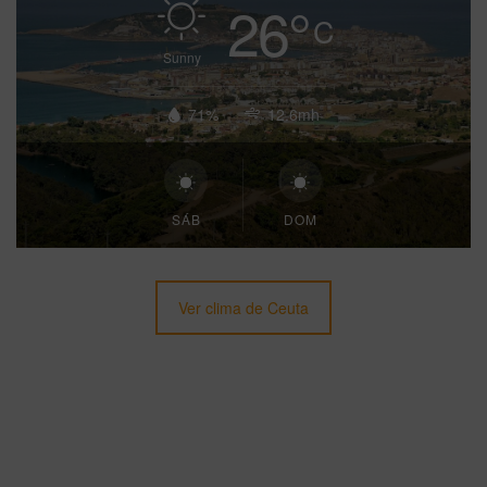
26
°
C
Sunny
71%
12.6mh
SÁB
DOM
Ver clima de Ceuta