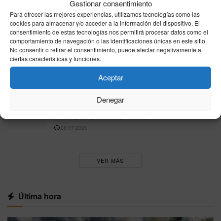
Gestionar consentimiento
Europa eleva la presión sobre Sánchez por
Para ofrecer las mejores experiencias, utilizamos tecnologías como las
Ceuta: Meloni amenaza con Schengen y el PPE
cookies para almacenar y/o acceder a la información del dispositivo. El
denuncia un “efecto llamada”
consentimiento de estas tecnologías nos permitirá procesar datos como el
comportamiento de navegación o las identificaciones únicas en este sitio.
31/07/2026
No consentir o retirar el consentimiento, puede afectar negativamente a
ciertas características y funciones.
Trucos de cocina para principiantes: atajos
sencillos, seguridad y sabor
Aceptar
26/07/2026
Denegar
Cómo quitar las manchas más difíciles de la
ropa: guía práctica paso a paso
26/07/2026
VER MÁS
Última hora