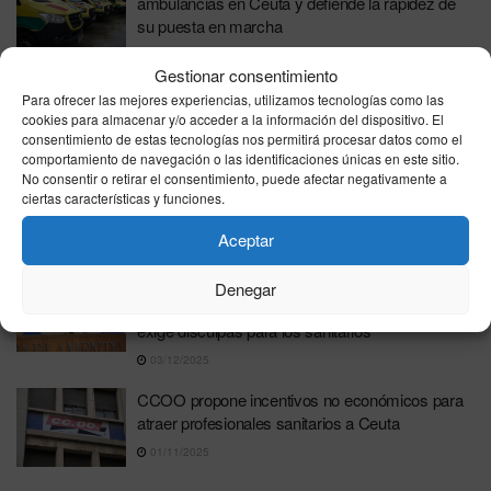
ambulancias en Ceuta y defiende la rapidez de
su puesta en marcha
27/04/2026
Gestionar consentimiento
Ceuta lanza nuevas plazas de empleo público
Para ofrecer las mejores experiencias, utilizamos tecnologías como las
para perfiles técnicos y sanitarios
cookies para almacenar y/o acceder a la información del dispositivo. El
consentimiento de estas tecnologías nos permitirá procesar datos como el
21/04/2026
comportamiento de navegación o las identificaciones únicas en este sitio.
No consentir o retirar el consentimiento, puede afectar negativamente a
Ceuta y Melilla, las ciudades peor evaluadas en
ciertas características y funciones.
Sanidad según el CIS de Tezanos
Aceptar
19/12/2025
La izquierda andaluza mantiene su apoyo a
Denegar
Amama pese al archivo de la Fiscalía y el PP
exige disculpas para los sanitarios
03/12/2025
CCOO propone incentivos no económicos para
atraer profesionales sanitarios a Ceuta
01/11/2025