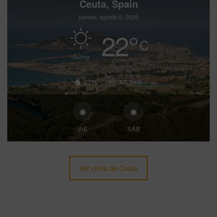
Ceuta, Spain
jueves, agosto 6, 2026
22
°
C
Sunny
77%
17.3mh
VIE
SÁB
Ver clima de Ceuta