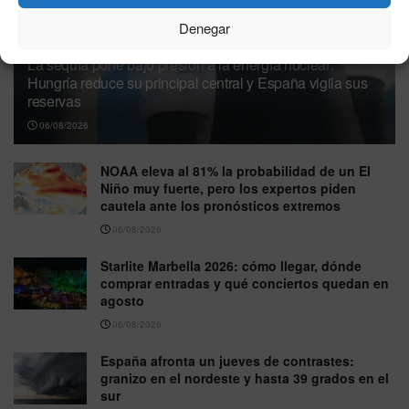
Denegar
La sequía pone bajo presión a la energía nuclear:
Hungría reduce su principal central y España vigila sus
reservas
06/08/2026
NOAA eleva al 81% la probabilidad de un El
Niño muy fuerte, pero los expertos piden
cautela ante los pronósticos extremos
06/08/2026
Starlite Marbella 2026: cómo llegar, dónde
comprar entradas y qué conciertos quedan en
agosto
06/08/2026
España afronta un jueves de contrastes:
granizo en el nordeste y hasta 39 grados en el
sur