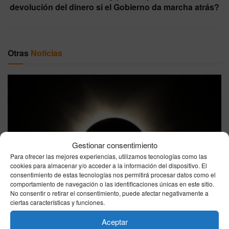
devolución del dinero si el Gobierno da marcha atrás?
Otras
Noticias
Gestionar consentimiento
Eclipse total de Sol del 12 de agosto: estas son las
Para ofrecer las mejores experiencias, utilizamos tecnologías como las
ciudades españolas donde se verá por completo
cookies para almacenar y/o acceder a la información del dispositivo. El
consentimiento de estas tecnologías nos permitirá procesar datos como el
06/08/2026
comportamiento de navegación o las identificaciones únicas en este sitio.
No consentir o retirar el consentimiento, puede afectar negativamente a
ciertas características y funciones.
Aceptar