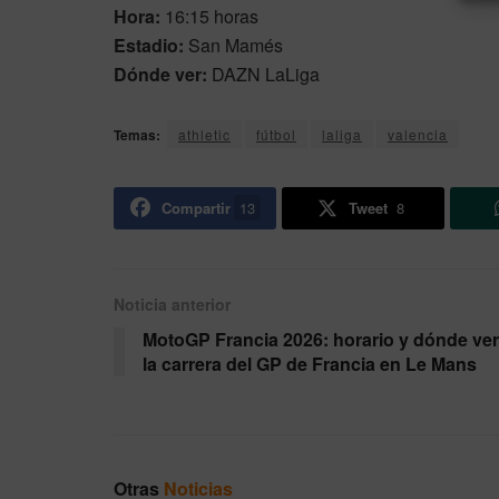
Hora:
16:15 horas
Estadio:
San Mamés
Dónde ver:
DAZN LaLiga
Temas:
athletic
fútbol
laliga
valencia
Compartir
13
Tweet
8
Noticia anterior
MotoGP Francia 2026: horario y dónde ver
la carrera del GP de Francia en Le Mans
Otras
Noticias