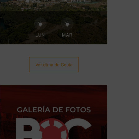
64%
10.1mh
LUN
MAR
Ver clima de Ceuta