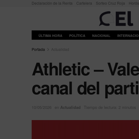
Declaración de la Renta
Cartelera
Sorteo Cruz Roja
Horó
ÚLTIMA HORA
POLÍTICA
NACIONAL
INTERNACI
Portada
Actualidad
Athletic – Val
canal del par
10/05/2026
en
Actualidad
Tiempo de lectura: 2 minutos