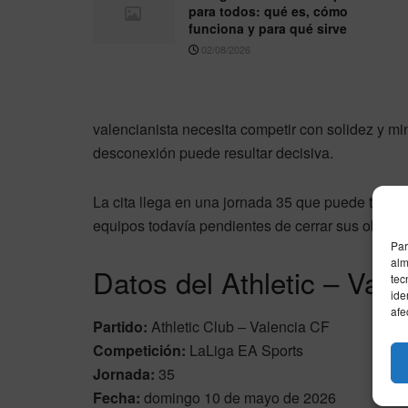
para todos: qué es, cómo
funciona y para qué sirve
02/08/2026
valencianista necesita competir con solidez y m
desconexión puede resultar decisiva.
La cita llega en una jornada 35 que puede tener m
equipos todavía pendientes de cerrar sus objetiv
Par
alm
Datos del Athletic – Vale
tec
ide
afe
Partido:
Athletic Club – Valencia CF
Competición:
LaLiga EA Sports
Jornada:
35
Fecha:
domingo 10 de mayo de 2026