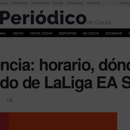
scopo
Farmacias
Helicóptero
Ferrys
Autobuses
Santoral
doming
ONAL
CEUTA
CEUTA TODAY
DEPORTES
AD CEUTA
SOCIEDAD
encia: horario, dón
tido de LaLiga EA 
A
A