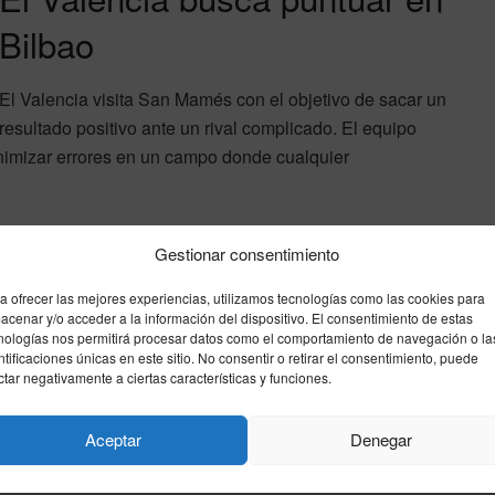
Bilbao
El Valencia visita San Mamés con el objetivo de sacar un
resultado positivo ante un rival complicado. El equipo
inimizar errores en un campo donde cualquier
ucha influencia en la clasificación final, con varios
Gestionar consentimiento
os.
a ofrecer las mejores experiencias, utilizamos tecnologías como las cookies para
acenar y/o acceder a la información del dispositivo. El consentimiento de estas
ncia
nologías nos permitirá procesar datos como el comportamiento de navegación o la
ntificaciones únicas en este sitio. No consentir o retirar el consentimiento, puede
ctar negativamente a ciertas características y funciones.
Aceptar
Denegar