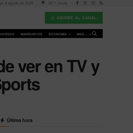
o, 9 agosto de 2026
26
Ceuta
°C
UNIRME AL CANAL
SUCESOS
MARRUECOS
ECONOMÍA
MAS…
de ver en TV y
Sports
Última hora