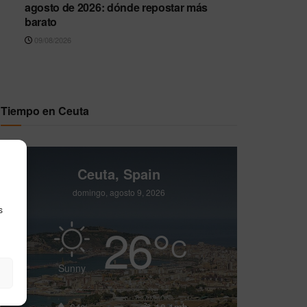
agosto de 2026: dónde repostar más
barato
09/08/2026
Tiempo en Ceuta
Ceuta, Spain
domingo, agosto 9, 2026
s
26
°
C
Sunny