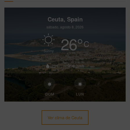
Ceuta, Spain
sábado, agosto 8, 2026
26
°
C
Sunny
70%
8.3mh
DOM
LUN
Ver clima de Ceuta