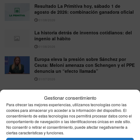
Resultado La Primitiva hoy, sábado 1 de
agosto de 2026: combinación ganadora oficial
01/08/2026
La historia detrás de inventos cotidianos: del
ingenio al hábito
01/08/2026
Europa eleva la presión sobre Sánchez por
Ceuta: Meloni amenaza con Schengen y el PPE
denuncia un “efecto llamada”
31/07/2026
Trucos de cocina para principiantes: atajos
Gestionar consentimiento
sencillos, seguridad y sabor
Para ofrecer las mejores experiencias, utilizamos tecnologías como las
26/07/2026
cookies para almacenar y/o acceder a la información del dispositivo. El
consentimiento de estas tecnologías nos permitirá procesar datos como el
comportamiento de navegación o las identificaciones únicas en este sitio.
VER MÁS
No consentir o retirar el consentimiento, puede afectar negativamente a
ciertas características y funciones.