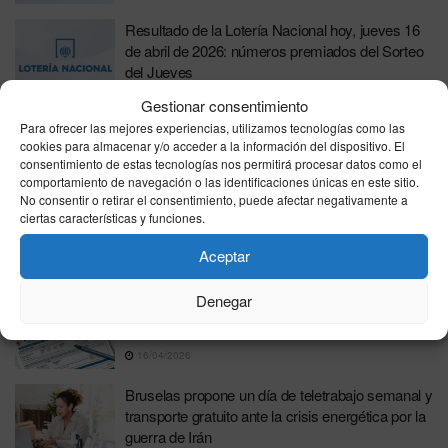
Resultado de la Lotería Nacional hoy, jueves 16
de abril de 2026: números premiados del Sorteo
del Jueves
16/04/2026
Gestionar consentimiento
Para ofrecer las mejores experiencias, utilizamos tecnologías como las
Resultado de la ONCE hoy, jueves 16 de abril de
cookies para almacenar y/o acceder a la información del dispositivo. El
2026: número premiado del Cupón Diario
consentimiento de estas tecnologías nos permitirá procesar datos como el
comportamiento de navegación o las identificaciones únicas en este sitio.
16/04/2026
No consentir o retirar el consentimiento, puede afectar negativamente a
ciertas características y funciones.
Sorteo de la Cruz Roja de Ceuta del jueves 16 de
abril de 2026
Aceptar
16/04/2026
Denegar
Renta 2025: ¿Cuándo ingresa Hacienda el dinero
de la devolución?
16/04/2026
Bruselas propone un día de teletrabajo semanal y
transporte gratuito ante la crisis energética por la
guerra de Irán