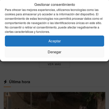
Gestionar consentimiento
Melilla reprocha al Gobierno su ausencia en el
Para ofrecer las mejores experiencias, utilizamos tecnologías como las
Parlamento Europeo durante el debate sobre la
cookies para almacenar y/o acceder a la información del dispositivo. El
crisis de Ceuta
consentimiento de estas tecnologías nos permitirá procesar datos como el
comportamiento de navegación o las identificaciones únicas en este sitio.
07/08/2026
No consentir o retirar el consentimiento, puede afectar negativamente a
ciertas características y funciones.
EEUU respalda la soberanía española sobre
Ceuta y Melilla y carga contra el Gobierno por
Aceptar
la crisis migratoria
07/08/2026
Denegar
VER MÁS
Última hora