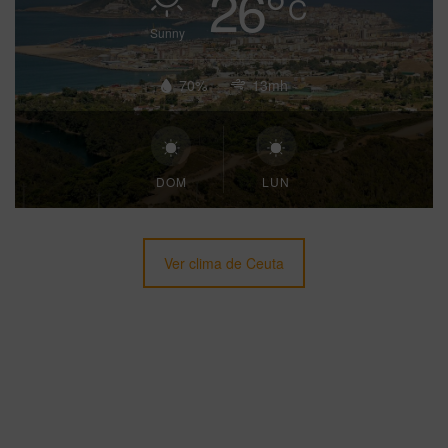
26
°
C
Sunny
70%
13mh
DOM
LUN
Ver clima de Ceuta