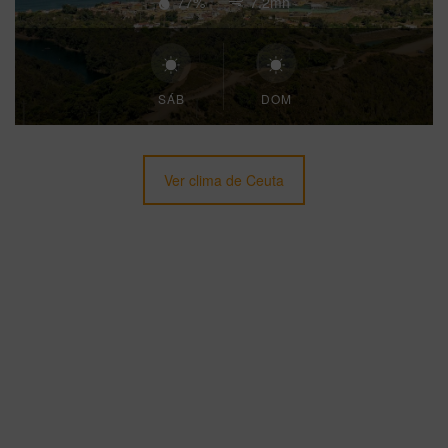
77%
7.2mh
SÁB
DOM
Ver clima de Ceuta