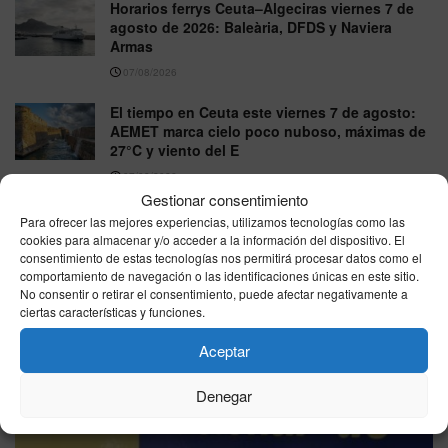
Horarios ferrys Ceuta–Algeciras viernes 7 de
agosto de 2026: Baleària, DFDS y Naviera
Armas
07/08/2026
El tiempo en Ceuta este viernes 7 de agosto:
AEMET marca cielo poco nuboso, máximas de
27°C y viento del E
07/08/2026
Gestionar consentimiento
Para ofrecer las mejores experiencias, utilizamos tecnologías como las
cookies para almacenar y/o acceder a la información del dispositivo. El
VER MÁS
consentimiento de estas tecnologías nos permitirá procesar datos como el
comportamiento de navegación o las identificaciones únicas en este sitio.
No consentir o retirar el consentimiento, puede afectar negativamente a
ciertas características y funciones.
Última hora
Aceptar
Denegar