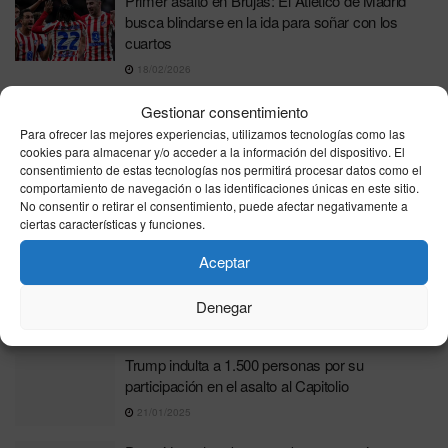
Primer asalto en Brujas: El Atlético de Madrid
busca blindarse en la ida para soñar con los
cuartos
18/02/2026
Un hombre asalta a la congresista de Minnesota
Gestionar consentimiento
Ilhan Omar durante un acto público
Para ofrecer las mejores experiencias, utilizamos tecnologías como las
cookies para almacenar y/o acceder a la información del dispositivo. El
28/01/2026
consentimiento de estas tecnologías nos permitirá procesar datos como el
comportamiento de navegación o las identificaciones únicas en este sitio.
Dos jóvenes evitan la cárcel tras admitir el
No consentir o retirar el consentimiento, puede afectar negativamente a
violento asalto a un jugador de ruleta en Ceuta
ciertas características y funciones.
18/11/2025
Aceptar
Terror en Mungia: tres encapuchados armados
asaltan la casa de Álex Berenguer y su esposa
Denegar
28/01/2025
Trump indulta a 1.500 personas por su
participación en el asalto al Capitolio
21/01/2025