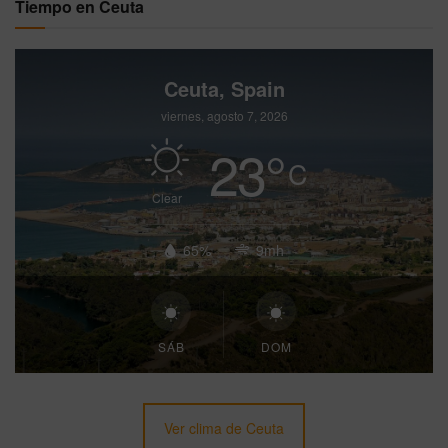
Tiempo en Ceuta
Ceuta, Spain
viernes, agosto 7, 2026
23
°
C
Clear
65%
9mh
SÁB
DOM
Ver clima de Ceuta