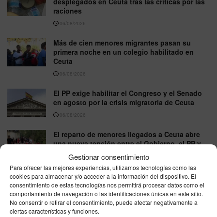
desplegados en Ceuta tras las críticas por las
raciones
06/08/2026
Más de cien menores migrantes pasan su
primera noche en un colegio habilitado en
Ceuta
06/08/2026
El PP exige habilitar el Congreso y el Senado
en agosto por la crisis migratoria de Ceuta
06/08/2026
El reparto de menores llegados a Ceuta abre
una nueva tensión entre el Gobierno, el PP y
Vox
Gestionar consentimiento
06/08/2026
Para ofrecer las mejores experiencias, utilizamos tecnologías como las
cookies para almacenar y/o acceder a la información del dispositivo. El
Las llegadas irregulares a Ceuta crecen un
consentimiento de estas tecnologías nos permitirá procesar datos como el
164% en 2026, sin contar la entrada masiva de
comportamiento de navegación o las identificaciones únicas en este sitio.
No consentir o retirar el consentimiento, puede afectar negativamente a
finales de julio
ciertas características y funciones.
06/08/2026