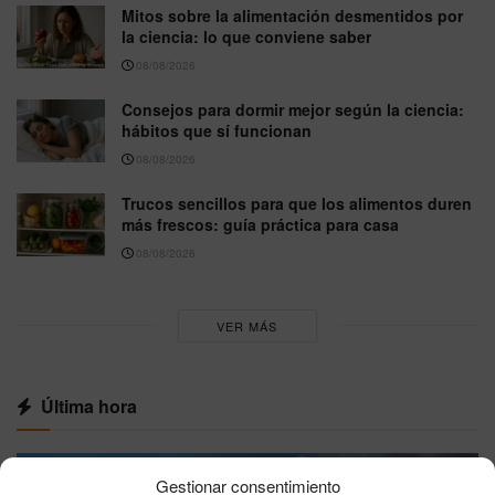
Mitos sobre la alimentación desmentidos por
la ciencia: lo que conviene saber
08/08/2026
Consejos para dormir mejor según la ciencia:
hábitos que sí funcionan
08/08/2026
Trucos sencillos para que los alimentos duren
más frescos: guía práctica para casa
08/08/2026
VER MÁS
Última hora
Gestionar consentimiento