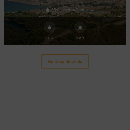
85%
4.7mh
LUN
MAR
Ver clima de Ceuta